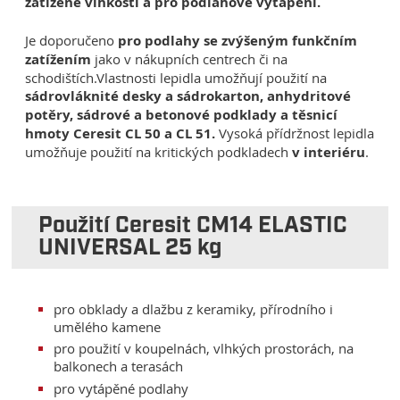
zatížené vlhkostí a pro podlahové vytápěn
í.
Je doporučeno
pro podlahy se zvýšeným funkčním
zatížením
jako v nákupních centrech či na
schodištích.Vlastnosti lepidla umožňují použití na
sádrovláknité desky a sádrokarton, anhydritové
potěry, sádrové a betonové podklady a těsnicí
hmoty Ceresit CL 50 a CL 51.
Vysoká přídržnost lepidla
umožňuje použití na kritických podkladech
v interiéru
.
Použití Ceresit CM14 ELASTIC
UNIVERSAL 25 kg
pro obklady a dlažbu z keramiky, přírodního i
umělého kamene
pro použití v koupelnách, vlhkých prostorách, na
balkonech a terasách
pro vytápěné podlahy