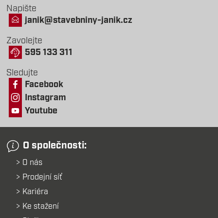
Napište
janik@stavebniny-janik.cz
Zavolejte
595 133 311
Sledujte
Facebook
Instagram
Youtube
O společnosti:
O nás
Prodejní síť
Kariéra
Ke stažení