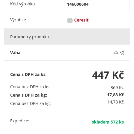
Kód výrobku
146000604
Výrobce
Ceresit
i
Parametry produktu:
Ceresit je renomovaná značka stavební chemie, která nabízí
širokou škálu produktů pro lepení, hydroizolaci, zateplení a
povrchové úpravy. Patří pod koncern Henkel a je známá pro
Váha
25 kg
svou kvalitu a inovativní řešení ve stavebnictví. HENKEL ČR,
spol. s r.o. Adhesive Technologies Building, Boudníkova
2514/5, 180 00 Praha 8, Czech Republic, tel.: +420 220 101 101
447 Kč
Cena s DPH za ks:
Cena bez DPH za ks:
369 Kč
17,88 Kč
Cena s DPH za kg:
14,78 Kč
Cena bez DPH za kg:
Expedice:
skladem 572 ks