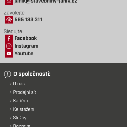
janik@stavebniny-janik.cz
Zavolejte
595 133 311
Sledujte
Facebook
Instagram
Youtube
O společnosti:
O nás
Prodejní síť
Kariéra
Ke stažení
Služby
Doprava