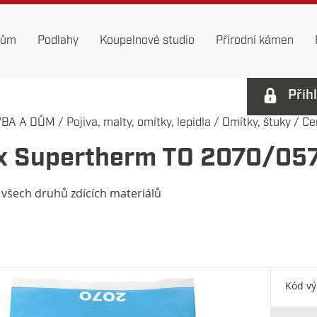
dům
Podlahy
Koupelnové studio
Přírodní kámen
Přih
VBA A DŮM
/
Pojiva, malty, omítky, lepidla
/
Omítky, štuky
/
Ce
 Supertherm TO 2070/057,
 všech druhů zdících materiálů
Kód v