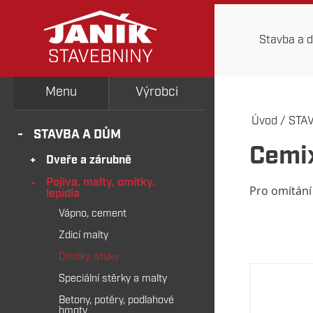
Stavba a 
Menu
Výrobci
Úvod
/
STA
STAVBA A DŮM
Cemix
Dveře a zárubně
Pojiva, malty, omítky,
Pro omítání
lepidla
Vápno, cement
Zdicí malty
Omítky, štuky
Speciální stěrky a malty
Betony, potěry, podlahové
hmoty