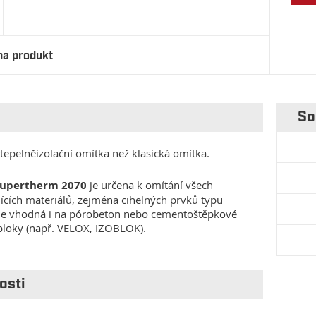
na produkt
So
 tepelněizolační omítka než klasická omítka.
Supertherm 2070
je určena k omítání všech
ících materiálů, zejména cihelných prvků typu
e vhodná i na pórobeton nebo cementoštěpkové
bloky (např. VELOX, IZOBLOK).
nosti