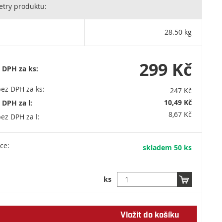
e společnost rakouské nadnárodní skupiny Lasselsberger - jednoho z
try produktu:
h evropských výrobců suchých omítkových a maltových směsí,
ích produktů, keramických materiálů a surovin. LB Cemix, s.r.o. Sídlo
sti: Tovární 36, 373 12 Borovany / Tel.: + 420 387 925 275 /
28.50 kg
mix.cz (není určeno pro objednávky) / IČO: 27994961
299 Kč
 DPH za ks:
ez DPH za ks:
247 Kč
10,49 Kč
 DPH za l:
8,67 Kč
ez DPH za l:
ce:
skladem 50 ks
ks
Vložit do košíku