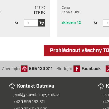
148 Kč
Cena
H
179 Kč
Cena s DPH
ks
skladem 12
ks
Prohlédnout všechny T
Zavolejte
595 133 311
Sledujte
Facebook
Kontakt Ostrava
K
janik@stavebniny-janik.cz
esh
+420 595 133 311
+42