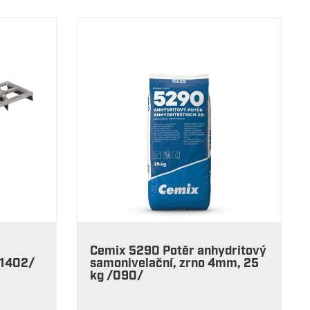
Cemix 5290 Potěr anhydritový
/1402/
samonivelační, zrno 4mm, 25
kg /090/