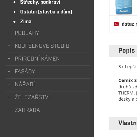
Střechy, podkroví
Ostatní (stavba a dům)
Zima
dotaz 
PODLAHY
KOUPELNOVÉ STUDIO
Popis
PŘÍRODNÍ KÁMEN
3x Lepší
FASÁDY
Cemix 
NÁŘADÍ
druhů zd
THERM. J
ŽELEZÁŘSTVÍ
desky a 
ZAHRADA
Vlast