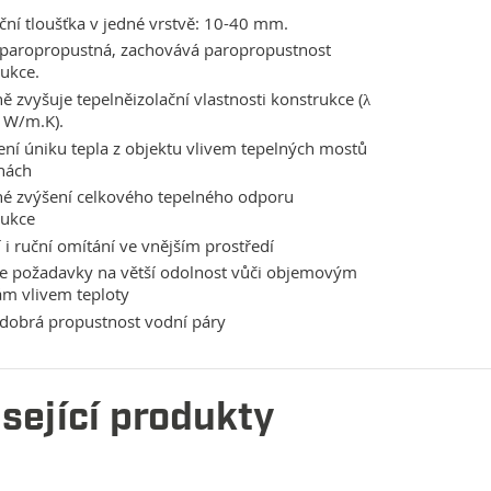
ční tloušťka v jedné vrstvě: 10-40 mm.
 paropropustná, zachovává paropropustnost
ukce.
ě zvyšuje tepelněizolační vlastnosti konstrukce (λ
 W/m.K).
í úniku tepla z objektu vlivem tepelných mostů
nách
né zvýšení celkového tepelného odporu
rukce
í i ruční omítání ve vnějším prostředí
je požadavky na větší odolnost vůči objemovým
m vlivem teploty
dobrá propustnost vodní páry
sející produkty