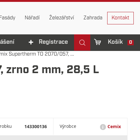
Fasády
Nářadí
Železářství
Zahrada
Kontakt
lášení
Registrace
Košík
0
mix Supertherm TO 2070/057, ...
 zrno 2 mm, 28,5 L
ýrobku
143300136
Výrobce
Cemix
i