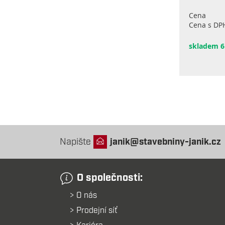
Cena
Cena s DP
skladem 6
Napište
janik@stavebniny-janik.cz
O společnosti:
O nás
Prodejní síť