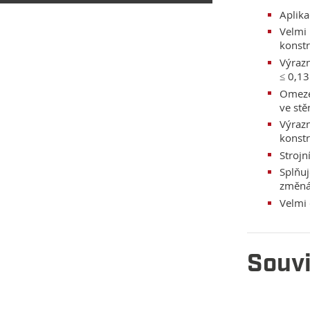
Aplika
Velmi
konstr
Výrazn
≤ 0,13
Omezen
ve stě
Výraz
konst
Strojn
Splňu
změná
Velmi 
Souvi