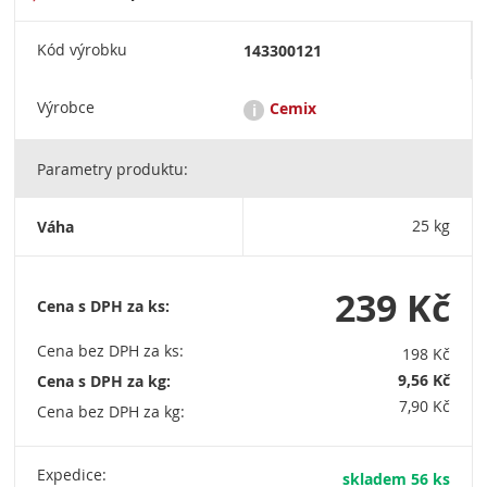
Kód výrobku
143300121
Výrobce
Cemix
i
Parametry produktu:
Cemix je společnost rakouské nadnárodní skupiny
Lasselsberger - jednoho z předních evropských výrobců
suchých omítkových a maltových směsí, disperzních produktů,
Váha
25 kg
keramických materiálů a surovin. LB Cemix, s.r.o. Sídlo
společnosti: Tovární 36, 373 12 Borovany / Tel.: + 420 387 925
275 / info@cemix.cz (není určeno pro objednávky) / IČO:
27994961
239 Kč
Cena s DPH za ks:
Cena bez DPH za ks:
198 Kč
9,56 Kč
Cena s DPH za kg:
7,90 Kč
Cena bez DPH za kg:
Expedice:
skladem 56 ks