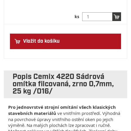
ks
Vložit do košíku
Popis Cemix 4220 Sádrová
omítka filcovaná, zrno 0,7mm,
25 kg /016/
Pro jednovrstvé strojní omítání všech klasických
stavebních materiálů
ve vnitřním prostředí. Výhodná
na povrchové úpravy vnitřního ostění oken po jejich
výměně. Na malých plochách lze zpracovat i ručně.