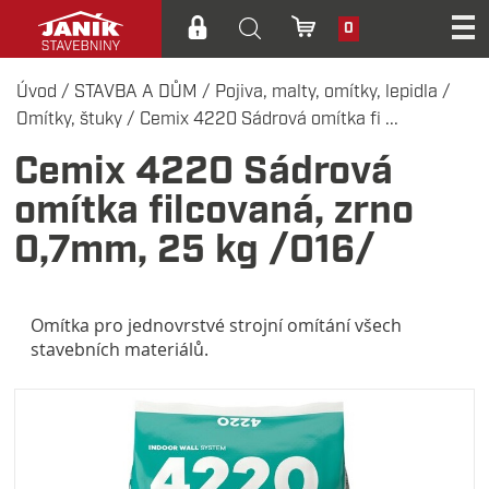
0
Úvod
/
STAVBA A DŮM
/
Pojiva, malty, omítky, lepidla
/
Omítky, štuky
/
Cemix 4220 Sádrová omítka fi ...
Cemix 4220 Sádrová
omítka filcovaná, zrno
0,7mm, 25 kg /016/
Omítka pro jednovrstvé strojní omítání všech
stavebních materiálů.