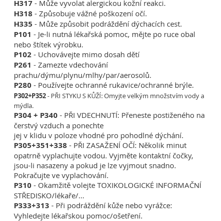
H317
- Může vyvolat alergickou kožní reakci.
H318
- Způsobuje vážné poškození očí.
H335
- Může způsobit podráždění dýchacích cest.
P101
- Je-li nutná lékařská pomoc, mějte po ruce obal
nebo štítek výrobku.
P102
- Uchovávejte mimo dosah dětí
P261
- Zamezte vdechování
prachu/dýmu/plynu/mlhy/par/aerosolů.
P280
- Používejte ochranné rukavice/ochranné brýle.
P302+P352
- PŘI STYKU S KŮŽÍ: Omyjte velkým množstvím vody a
mýdla.
P304 + P340
- PŘI VDECHNUTÍ: Přeneste postiženého na
čerstvý vzduch a ponechte
jej v klidu v poloze vhodné pro pohodlné dýchání.
P305+351+338
- PŘI ZASAŽENÍ OČÍ: Několik minut
opatrně vyplachujte vodou. Vyjměte kontaktní čočky,
jsou-li nasazeny a pokud je lze vyjmout snadno.
Pokračujte ve vyplachování.
P310
- Okamžitě volejte TOXIKOLOGICKÉ INFORMAČNÍ
STŘEDISKO/lékaře/...
P333+313
- Při podráždění kůže nebo vyrážce:
Vyhledejte lékařskou pomoc/ošetření.