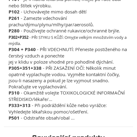
nebo štítek výrobku.
P102
- Uchovávejte mimo dosah dětí
P261
- Zamezte vdechování
prachu/dýmu/plynu/mlhy/par/aerosolů.
P280
- Používejte ochranné rukavice/ochranné brýle.
P302+P352
- PŘI STYKU S KŮŽÍ: Omyjte velkým množstvím vody a
mýdla.
P304 + P340
- PŘI VDECHNUTÍ: Přeneste postiženého na
čerstvý vzduch a ponechte
jej v klidu v poloze vhodné pro pohodlné dýchání.
P305+351+338
- PŘI ZASAŽENÍ OČÍ: Několik minut
opatrně vyplachujte vodou. Vyjměte kontaktní čočky,
jsou-li nasazeny a pokud je lze vyjmout snadno.
Pokračujte ve vyplachování.
P310
- Okamžitě volejte TOXIKOLOGICKÉ INFORMAČNÍ
STŘEDISKO/lékaře/...
P333+313
- Při podráždění kůže nebo vyrážce:
Vyhledejte lékařskou pomoc/ošetření.
P501
- Odstraňte obsah/obal ...