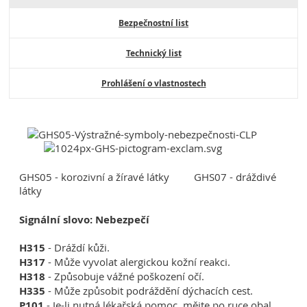
Bezpečnostní list
Technický list
Prohlášení o vlastnostech
GHS05 - korozivní a žíravé látky GHS07 - dráždivé
látky
Signální slovo: Nebezpečí
H315
- Dráždí kůži.
H317
- Může vyvolat alergickou kožní reakci.
H318
- Způsobuje vážné poškození očí.
H335
- Může způsobit podráždění dýchacích cest.
P101
- Je-li nutná lékařská pomoc, mějte po ruce obal