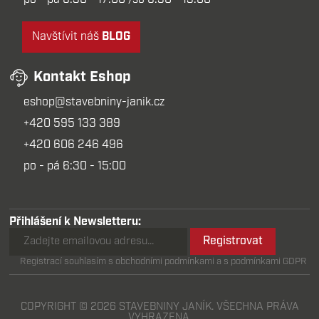
Navštívit náš
BLOG
Kontakt Eshop
eshop@stavebniny-janik.cz
+420 595 133 389
+420 606 246 496
po - pá 6:30 - 15:00
Přihlášení k Newsletteru:
Registrovat
Registrací souhlasím s obchodními podmínkami a s podmínkami GDPR
COPYRIGHT © 2026 STAVEBNINY JANÍK. VŠECHNA PRÁVA
VYHRAZENA.