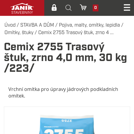
0
Úvod
/
STAVBA A DŮM
/
Pojiva, malty, omítky, lepidla
/
Omítky, štuky
/
Cemix 2755 Trasový štuk, zrno 4 ...
Cemix 2755 Trasový
štuk, zrno 4,0 mm, 30 kg
/223/
Vrchní omítka pro úpravy jádrových podkladních
omítek.