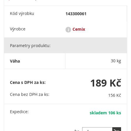
Kód výrobku
143300061
Výrobce
Cemix
i
Parametry produktu:
Cemix je společnost rakouské nadnárodní skupiny
Lasselsberger - jednoho z předních evropských výrobců
suchých omítkových a maltových směsí, disperzních produktů,
Váha
30 kg
keramických materiálů a surovin. LB Cemix, s.r.o. Sídlo
společnosti: Tovární 36, 373 12 Borovany / Tel.: + 420 387 925
275 / info@cemix.cz (není určeno pro objednávky) / IČO:
27994961
189 Kč
Cena s DPH za ks:
Cena bez DPH za ks:
156 Kč
Expedice:
skladem 106 ks