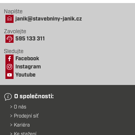
Napište
janik@stavebniny-janik.cz
Zavolejte
595 133 311
Sledujte
Facebook
Instagram
Youtube
O společnosti:
O nás
Prodejní síť
Kariéra
Ke stažení