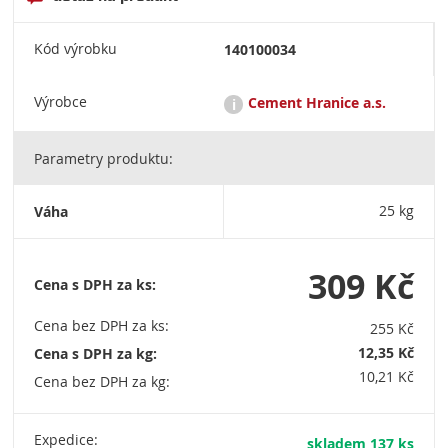
Kód výrobku
140100034
Výrobce
Cement Hranice a.s.
i
Parametry produktu:
Společnost patří k předním výrobcům kvalitních cementů,
suchých omítkových a maltových směsí a dalších pojiv na
území České republiky. Cement Hranice, akciová společnost:
Váha
25 kg
IČO: 155 04 077: Bělotínská 288, 753 01 Hranice I - Město /
Tel.: +420 581 829 111 / e-mail: cement@cement.cz
309 Kč
Cena s DPH za ks:
Cena bez DPH za ks:
255 Kč
12,35 Kč
Cena s DPH za kg:
10,21 Kč
Cena bez DPH za kg:
Expedice:
skladem 137 ks