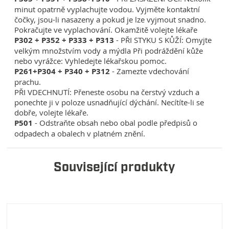
minut opatrně vyplachujte vodou. Vyjměte kontaktní
čočky, jsou-li nasazeny a pokud je lze vyjmout snadno.
Pokračujte ve vyplachování. Okamžitě volejte lékaře
P302 + P352 + P333 + P313
- PŘI STYKU S KŮŽÍ: Omyjte
velkým množstvím vody a mýdla Při podráždění kůže
nebo vyrážce: Vyhledejte lékařskou pomoc.
P261+P304 + P340 + P312
- Zamezte vdechování
prachu.
PŘI VDECHNUTÍ: Přeneste osobu na čerstvý vzduch a
ponechte ji v poloze usnadňující dýchání. Necítíte-li se
dobře, volejte lékaře.
P501
- Odstraňte obsah nebo obal podle předpisů o
odpadech a obalech v platném znění.
Související produkty