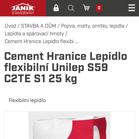
0
Úvod
/
STAVBA A DŮM
/
Pojiva, malty, omítky, lepidla
/
Lepidla a spárovací hmoty
/
Cement Hranice Lepidlo flexibi ...
Cement Hranice Lepidlo
flexibilní Unilep S59
C2TE S1 25 kg
Flexibilní lepidlo