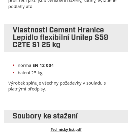
prostředí jako jsou venkovní bazény, sauny, vytápěné
podlahy atd.
Vlastnosti Cement Hranice
Lepidlo flexibilní Unilep S59
C2TE S1 25 kg
norma
EN 12 004
balení 25 kg
Výrobek splňuje všechny požadavky v souladu s
platnými předpisy.
Soubory ke stažení
Technický list.pdf