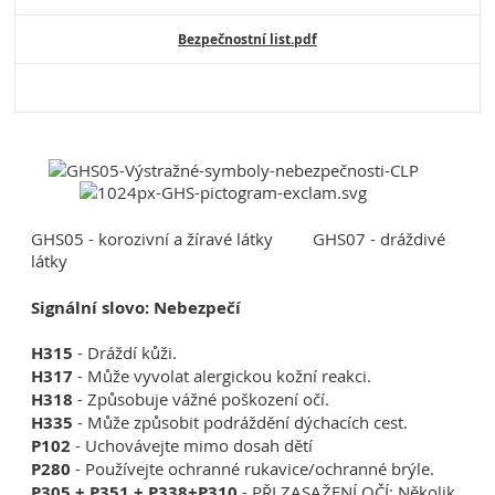
Bezpečnostní list.pdf
GHS05 - korozivní a žíravé látky GHS07 - dráždivé
látky
Signální slovo: Nebezpečí
H315
- Dráždí kůži.
H317
- Může vyvolat alergickou kožní reakci.
H318
- Způsobuje vážné poškození očí.
H335
- Může způsobit podráždění dýchacích cest.
P102
- Uchovávejte mimo dosah dětí
P280
- Používejte ochranné rukavice/ochranné brýle.
P305 + P351 + P338+P310
- PŘI ZASAŽENÍ OČÍ: Několik