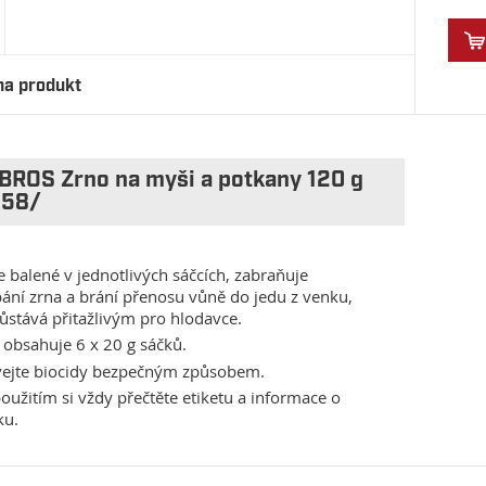
na produkt
BROS Zrno na myši a potkany 120 g
258/
e balené v jednotlivých sáčcích, zabraňuje
ání zrna a brání přenosu vůně do jedu z venku,
ůstává přitažlivým pro hlodavce.
 obsahuje 6 x 20 g sáčků.
vejte biocidy bezpečným způsobem.
oužitím si vždy přečtěte etiketu a informace o
ku.