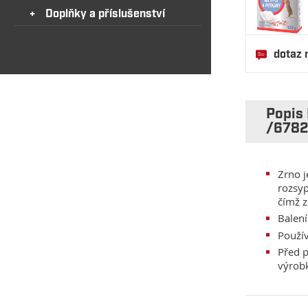
Doplňky a příslušenství
dotaz 
Popis 
/678
Zrno j
rozsyp
čímž z
Balení
Použí
Před p
výrob