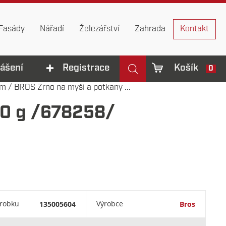
Fasády
Nářadí
Železářství
Zahrada
Kontakt
lášení
Registrace
Košík
0
ům
/
BROS Zrno na myši a potkany ...
20 g /678258/
ýrobku
135005604
Výrobce
Bros