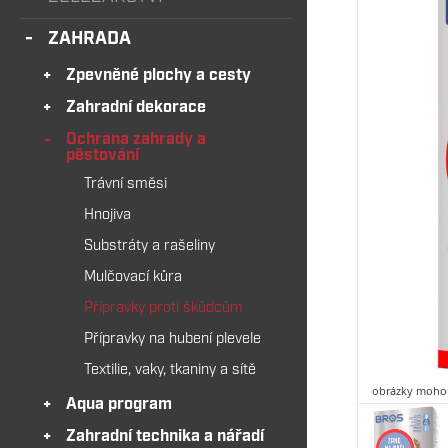
ZAHRADA
Zpevněné plochy a cesty
Zahradní dekorace
Ochrana zahrady a
pěstování
Trávní směsi
Hnojiva
Substráty a rašeliny
Mulčovací kůra
Přípravky proti škůdcům
Přípravky na hubení plevele
Textilie, vaky, tkaniny a sítě
obrázky mohou
Aqua program
Zahradní technika a nářadí