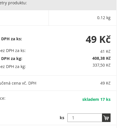
try produktu:
0.12 kg
49 Kč
 DPH za ks:
ez DPH za ks:
41 Kč
408,38 Kč
 DPH za kg:
337,50 Kč
ez DPH za kg:
učená cena vč. DPH
49 Kč
ce:
skladem 17 ks
ks