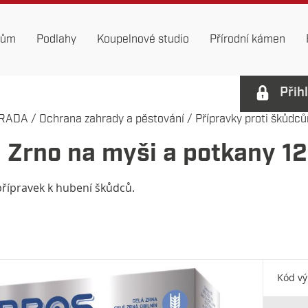
dům
Podlahy
Koupelnové studio
Přírodní kámen
Přih
RADA
/
Ochrana zahrady a pěstování
/
Přípravky proti škůdc
 Zrno na myši a potkany 1
 přípravek k hubení škůdců.
Kód v