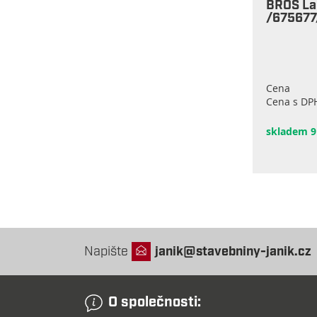
BROS La
/675677
Cena
Cena s DP
skladem 9
Napište
janik@stavebniny-janik.cz
O společnosti: