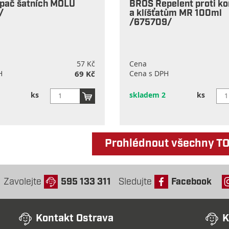
pač šatních MOLŮ
BROS Repelent proti 
/
a klíšťatům MR 100ml
/675709/
57 Kč
Cena
H
69 Kč
Cena s DPH
ks
skladem 2
ks
Prohlédnout všechny T
Zavolejte
595 133 311
Sledujte
Facebook
Kontakt Ostrava
K