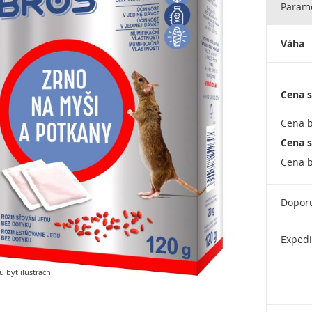
Parame
Váha
Cena s
Cena b
Cena s
Cena b
Dopor
Expedi
 být ilustrační