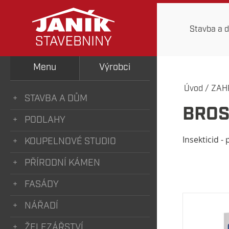
Stavba a 
Menu
Výrobci
Úvod
/
ZAH
STAVBA A DŮM
BROS
PODLAHY
Insekticid -
KOUPELNOVÉ STUDIO
PŘÍRODNÍ KÁMEN
FASÁDY
NÁŘADÍ
ŽELEZÁŘSTVÍ