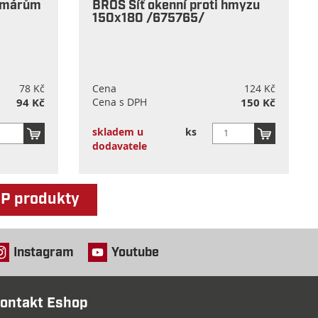
komárům
BROS Síť okenní proti hmyzu
150x180 /675765/
78 Kč
Cena
124 Kč
94 Kč
Cena s DPH
150 Kč
skladem u
ks
dodavatele
OP produkty
Instagram
Youtube
ontakt Eshop