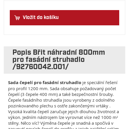
Vložit do košíku
Popis Břit náhradní 800mm
pro fasádní struhadlo
/92760042.001/
Sada čepelí pro fasádní struhadlo
je speciální řešení
pro profil 1200 mm. Sada obsahuje požadovaný počet
čepelí (3 čepele 400 mm) a také bezpečnostní šrouby.
Čepele fasádního struhadla jsou vyrobeny z odolného
pozinkovaného plechu s ostře zakončenými vrtáky .
Vysoká kvalita čepelí zaručuje jejich dlouhou životnost a
výkon. Jedním nástrojem lze vyrovnat více než 1000 m²
stěny. Něco víc? Výměna čepele je snadná a spočívá v
zasunutí nových čepelí do profilu a jejich zajištění celým