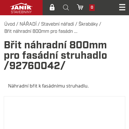
0
Úvod
/
NÁŘADÍ
/
Stavební nářadí
/
Škrabáky
/
Břit náhradní 800mm pro fasádn ...
Břit náhradní 800mm
pro fasádní struhadlo
/92760042/
Náhradní břit k fasádnímu struhadlu.