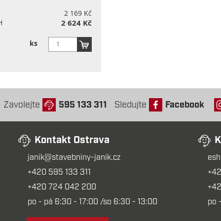
2 169 Kč
H
2 624 Kč
ks
Zavolejte
595 133 311
Sledujte
Facebook
Kontakt Ostrava
K
janik@stavebniny-janik.cz
esh
+420 595 133 311
+42
+420 724 042 200
+42
po - pá 6:30 - 17:00 /so 6:30 - 13:00
po 