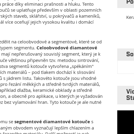
Po
 práce díky eliminaci prašnosti a hluku. Tento
oučů se uplatňuje především v oblasti pozemních
rských staveb, sklářství, u pokrývačů a kameníků,
Ker
ál více oceňují jejich vysokou kvalitu i domácí
ozdělit na celoobvodové a segmentové, které se od
í typem segmentu.
Celoobvodové diamantové
mají nepřerušovaný souvislý segment, který je k
So
ouče většinou připevněn tzv. metodou sintrování,
rstva segmentů kotouče vytvořena „spékáním"
ích materiálů – pod tlakem dochází k slisování
 s jádrem listu. Takovéto kotouče jsou vhodné
pro řezání měkkých a středně tvrdých materiálů,
například dlažba, keramické obklady a středně
Vi
ton, a obecně pro aplikace, u kterých je vyžadován
St
ez bez vylamování hran. Tyto kotouče je ale nutné
tomu se
segmentové diamantové kotouče
s
vaným obvodem vyznačují lepším chlazením a
řezaného materiálu. Další možností je pak