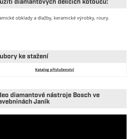
užití diamantových dělících kotoučů:
amické obklady a dlažby, keramické výrobky, roury.
ubory ke stažení
Katalog příslušenství
deo diamantové nástroje Bosch ve
avebninách Janík