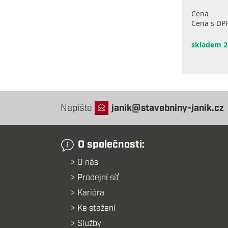
Cena
Cena s DP
skladem 2
Napište
janik@stavebniny-janik.cz
O společnosti:
O nás
Prodejní síť
Kariéra
Ke stažení
Služby