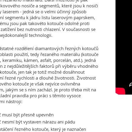
 kovového nosiče a segmentů, které jsou k nosiči
y laserem - jedná se o velmi účinný způsob
ní segmentu k jádru listu laserovým paprskem,
rému jsou pak takovéto kotouče odolné proti
zatížení bez nutnosti chlazení. V současnosti se
nejdokonalejší technologii.
dstatné rozdělení diamantových řezných kotoučů
 oblasti použití, tedy řezaného materiálu (kotouče
 keramiku, kámen, asfalt, porcelán, atd.). Jedná
en z nejdůležitějších faktorů při výběru vhodného
kotouče, jen tak je totiž možné dosáhnout
í řezné rychlosti a dlouhé životnosti. Životnost
vého kotouče je však nejvíce ovlivněna
, jakým se s ním zachází. Je proto třeba mít na
kladní pravidla pro práci s těmito vysoce
i nástroji:
č musí být přesně upevněn
 nesmí být vystaven nárazu ani pádu
táčení řezného kotouče, který je naznačen