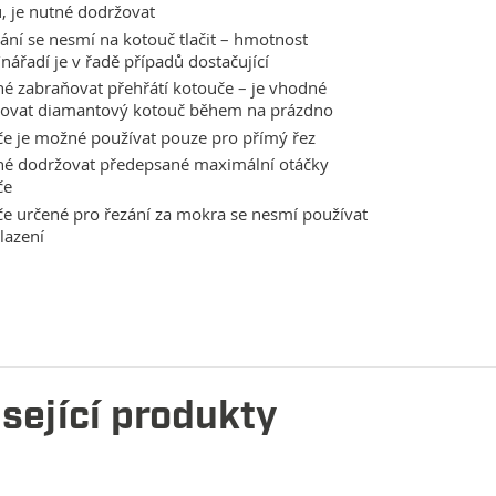
, je nutné dodržovat
zání se nesmí na kotouč tlačit – hmotnost
/nářadí je v řadě případů dostačující
né zabraňovat přehřátí kotouče – je vhodné
zovat diamantový kotouč během na prázdno
e je možné používat pouze pro přímý řez
tné dodržovat předepsané maximální otáčky
če
e určené pro řezání za mokra se nesmí používat
lazení
sející produkty