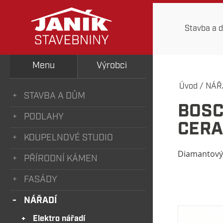
Stavba a 
Menu
Výrobci
Úvod
/
NÁŘ
STAVBA A DŮM
BOSC
PODLAHY
CERA
KOUPELNOVÉ STUDIO
Diamantový 
PŘÍRODNÍ KÁMEN
FASÁDY
NÁŘADÍ
Elektro nářadí