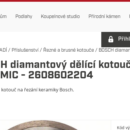
dům
Podlahy
Koupelnové studio
Přírodní kámen
Přih
ADÍ
/
Příslušenství
/
Řezné a brusné kotouče
/
BOSCH diamanto
H diamantový dělící koto
MIC - 2608602204
kotouč na řezání keramiky Bosch.
Kód v