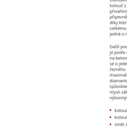
kotouč z
přivařen
připevně
díky kte
velkému 
jedná o 
Další po
je podle
na beton,
se o jed
řezného 
maximáln
diamanto
způsobem
mysli zá
výkonným
kotou
kotouč
směr o