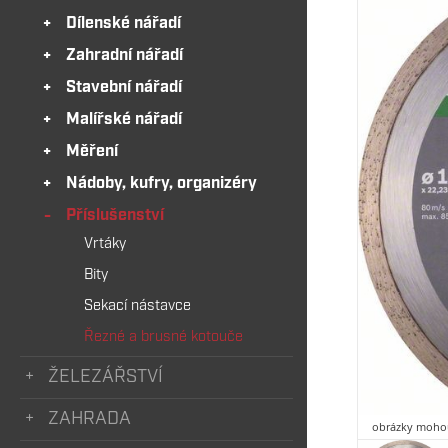
Dílenské nářadí
Zahradní nářadí
Stavební nářadí
Malířské nářadí
Měření
Nádoby, kufry, organizéry
Příslušenství
Vrtáky
Bity
Sekací nástavce
Řezné a brusné kotouče
ŽELEZÁŘSTVÍ
ZAHRADA
obrázky mohou