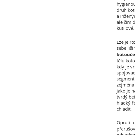
hygienou
druh kot
a inžený
ale čím d
kutilové.
Lze je r
sebe liš
kotouče
tělu kot
kdy je v
spojovac
segmentů
zejména 
jako je 
tvrdý be
hladký ř
chladit.
Oproti 
přerušo
odvodem 