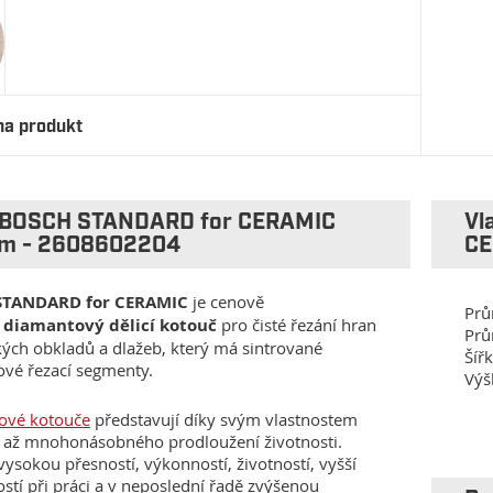
na produkt
 BOSCH STANDARD for CERAMIC
Vl
m - 2608602204
CE
STANDARD for CERAMIC
je cenově
Prů
ý
diamantový dělicí kotouč
pro čisté řezání hran
Prů
ých obkladů a dlažeb, který má sintrované
Šíř
vé řezací segmenty.
Výš
ové kotouče
představují díky svým vlastnostem
až mnohonásobného prodloužení životnosti.
vysokou přesností, výkonností, životností, vyšší
stí při práci a v neposlední řadě zvýšenou