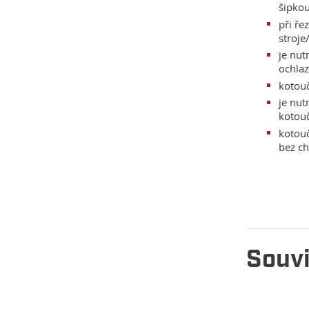
šipkou
při ře
stroje
je nut
ochla
kotouč
je nu
kotou
kotouč
bez ch
Souvi