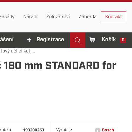
Fasády
Nářadí
Železářství
Zahrada
Kontakt
lášení
Registrace
Košík
0
vý dělící kot ...
uč 180 mm STANDARD for
ýrobku
193200263
Výrobce
Bosch
i