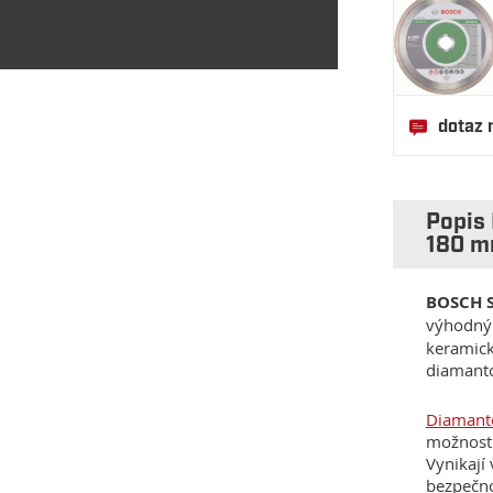
dotaz 
Popis
180 m
BOSCH 
výhodn
keramick
diamanto
Diamant
možnost 
Vynikají 
bezpečno