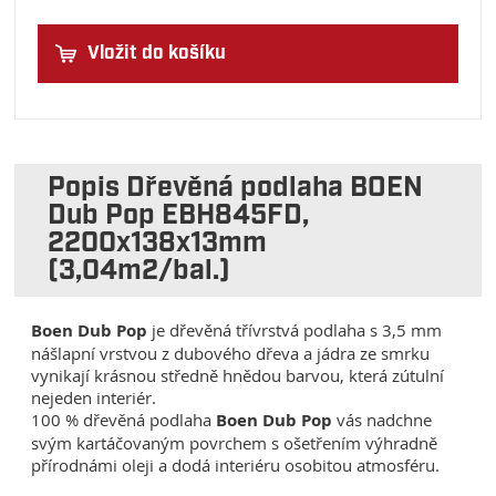
Vložit do košíku
Popis Dřevěná podlaha BOEN
Dub Pop EBH845FD,
2200x138x13mm
(3,04m2/bal.)
Boen Dub Pop
je dřevěná třívrstvá podlaha s 3,5 mm
nášlapní vrstvou z dubového dřeva a jádra ze smrku
vynikají krásnou středně hnědou barvou, která zútulní
nejeden interiér.
100 % dřevěná podlaha
Boen Dub Pop
vás nadchne
svým kartáčovaným povrchem s ošetřením výhradně
přírodnámi oleji a dodá interiéru osobitou atmosféru.