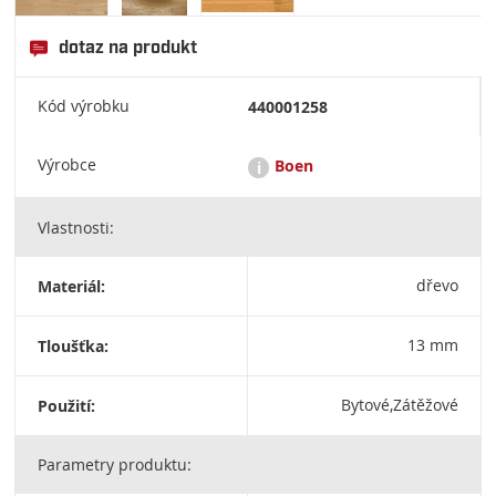
dotaz na produkt
Kód výrobku
440001258
Výrobce
Boen
i
Vlastnosti:
BOEN HARDWOOD FLOORING INC. | 1156 Pelican Bay Drive |
Daytona Beach, FL | 32119 Toll Free 1-877-638-3078 | Fax +1
(386) 944-9509
Materiál:
dřevo
Tloušťka:
13 mm
Použití:
Bytové,Zátěžové
Parametry produktu: