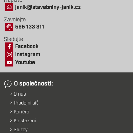
Napište
janik@stavebniny-janik.cz
Zavolejte
595 133 311
Sledujte
Facebook
Instagram
Youtube
O společnosti:
O nás
Prodejní síť
Kariéra
Ke stažení
Služby