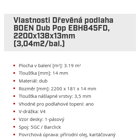
Vlastnosti Dřevěná podlaha
BOEN Dub Pop EBH845FD,
2200x138x13mm
(3,04m2/bal.)
Plocha v balení [m²]: 3.19 m²
Tloušťka [mm]: 14 mm
Materiál: dub
Rozměr [mm]: 2200 x 181 x 14 mm
Tloušťka nášlapné vrstvy: 3,5 mm
Vhodné pro podlahové topení: ano
V-drážka: V4
Vzor desky: 1-pásový
Spoj: 5GC / Barclick
Povrchová úprava: přírodní olej, kartáčovaný