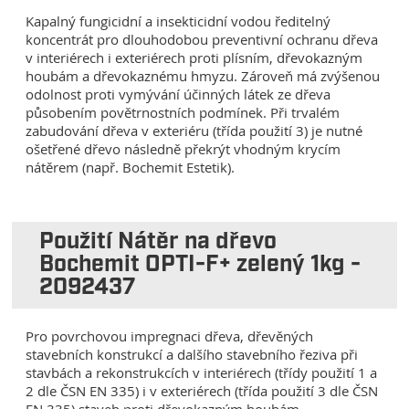
Kapalný fungicidní a insekticidní vodou ředitelný
koncentrát pro dlouhodobou preventivní ochranu dřeva
v interiérech i exteriérech proti plísním, dřevokazným
houbám a dřevokaznému hmyzu. Zároveň má zvýšenou
odolnost proti vymývání účinných látek ze dřeva
působením povětrnostních podmínek. Při trvalém
zabudování dřeva v exteriéru (třída použití 3) je nutné
ošetřené dřevo následně překrýt vhodným krycím
nátěrem (např. Bochemit Estetik).
Použití Nátěr na dřevo
Bochemit OPTI-F+ zelený 1kg -
2092437
Pro povrchovou impregnaci dřeva, dřevěných
stavebních konstrukcí a dalšího stavebního řeziva při
stavbách a rekonstrukcích v interiérech (třídy použití 1 a
2 dle ČSN EN 335) i v exteriérech (třída použití 3 dle ČSN