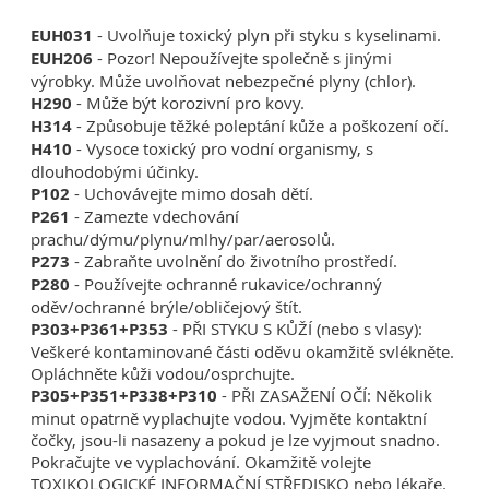
EUH031
- Uvolňuje toxický plyn při styku s kyselinami.
EUH206
- Pozor! Nepoužívejte společně s jinými
výrobky. Může uvolňovat nebezpečné plyny (chlor).
H290
- Může být korozivní pro kovy.
H314
- Způsobuje těžké poleptání kůže a poškození očí.
H410
- Vysoce toxický pro vodní organismy, s
dlouhodobými účinky.
P102
- Uchovávejte mimo dosah dětí.
P261
- Zamezte vdechování
prachu/dýmu/plynu/mlhy/par/aerosolů.
P273
- Zabraňte uvolnění do životního prostředí.
P280
- Používejte ochranné rukavice/ochranný
oděv/ochranné brýle/obličejový štít.
P303+P361+P353
- PŘI STYKU S KŮŽÍ (nebo s vlasy):
Veškeré kontaminované části oděvu okamžitě svlékněte.
Opláchněte kůži vodou/osprchujte.
P305+P351+P338+P310
- PŘI ZASAŽENÍ OČÍ: Několik
minut opatrně vyplachujte vodou. Vyjměte kontaktní
čočky, jsou-li nasazeny a pokud je lze vyjmout snadno.
Pokračujte ve vyplachování. Okamžitě volejte
TOXIKOLOGICKÉ INFORMAČNÍ STŘEDISKO nebo lékaře.