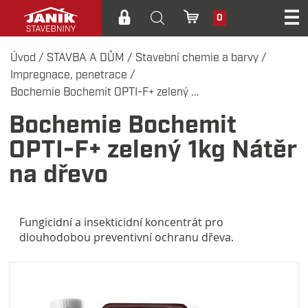
0
Úvod
/
STAVBA A DŮM
/
Stavební chemie a barvy
/
Impregnace, penetrace
/
Bochemie Bochemit OPTI-F+ zelený ...
Bochemie Bochemit
OPTI-F+ zelený 1kg Nátěr
na dřevo
Fungicidní a insekticidní koncentrát pro
dlouhodobou preventivní ochranu dřeva.