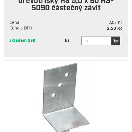
dřevotřísky HS 5,0 x 90 HS-
5090 částečný závit
Cena
2,07 Kč
Cena s DPH
2,50 Kč
skladem 598
ks