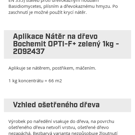
EN 335) staveb proti dřevokazným houbám
Basidiomycetes, plísním a dřevokaznému hmyzu. Po
zaschnutí je možné použít krycí nátěr.
Aplikace Nátěr na dřevo
Bochemit OPTI-F+ zelený 1kg -
2092437
Aplikuje se nátěrem, postřikem, máčením.
1 kg koncentrátu = 66 m2
Vzhled ošetřeného dřeva
Výrobek po naředění vsakuje do dřeva, na povrchu
ošetřeného dřeva netvoří vrstvu, ošetřené dřevo
nezapáchá. Bezbarvá varianta nezpůsobuje žloutnutí