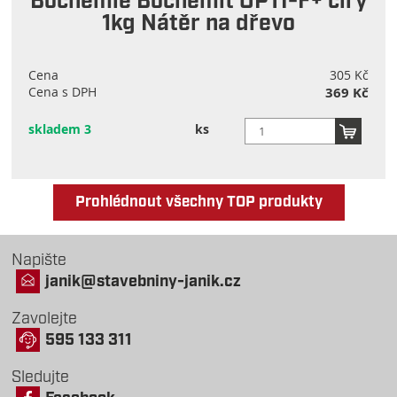
Bochemie Bochemit OPTI-F+ čirý
1kg Nátěr na dřevo
Cena
305 Kč
Cena s DPH
369 Kč
skladem 3
ks
Prohlédnout všechny TOP produkty
Napište
janik@stavebniny-janik.cz
Zavolejte
595 133 311
Sledujte