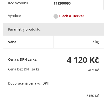
Kód výrobku
191200095
Výrobce
Black & Decker
i
Parametry produktu:
STANLEY BLACK & DECKER CZECH REPUBLIC, S.R.O., jejíž
registrované kanceláře se nachází na adrese Türkova 2319/5b,
149 00 Praha 4 – Chodov, Česká Republika. +420 228 887 264
Váha
5 kg
4 120 Kč
Cena s DPH za ks:
Cena bez DPH za ks:
3 405 Kč
Doporučená cena vč. DPH
5150 Kč