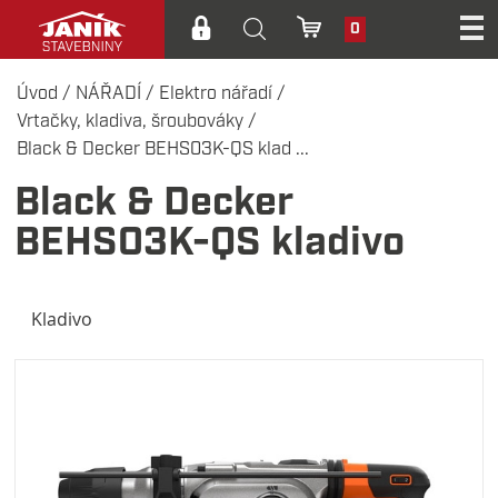
0
Úvod
/
NÁŘADÍ
/
Elektro nářadí
/
Vrtačky, kladiva, šroubováky
/
Black & Decker BEHS03K-QS klad ...
Black & Decker
BEHS03K-QS kladivo
Kladivo