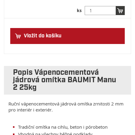
ks
Vložit do košíku
Popis Vápenocementová
jádrová omítka BAUMIT Manu
2 25kg
Ruční vápenocementová jádrová omítka zrnitosti 2 mm
pro interiér i exteriér.
Tradiční omítka na cihlu, beton i pórobeton
Vhodná na všechny běžné podklady