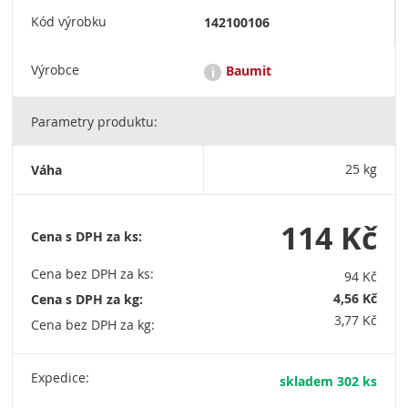
Kód výrobku
142100106
Výrobce
Baumit
i
Parametry produktu:
Baumit je přední český výrobce těch nejkvalitnějších
stavebních materiálů. BAUMIT, spol. s r.o., Průmyslová 1841,
250 01 Brandýs nad Labem / 800 100 540 / info@baumit.cz /
Váha
25 kg
IČO: 48038296
114 Kč
Cena s DPH za ks:
Cena bez DPH za ks:
94 Kč
4,56 Kč
Cena s DPH za kg:
3,77 Kč
Cena bez DPH za kg:
Expedice:
skladem 302 ks