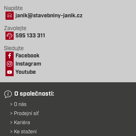
Napište
janik@stavebniny-janik.cz
Zavolejte
595 133 311
Sledujte
Facebook
Instagram
Youtube
O společnosti:
O nás
Prodejní síť
Kariéra
Ke stažení