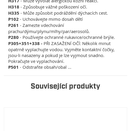
H317
- Může vyvolat alergickou kožní reakci.
H318
- Způsobuje vážné poškození očí.
H335
- Může způsobit podráždění dýchacích cest.
P102
- Uchovávejte mimo dosah dětí
P261
- Zamezte vdechování
prachu/dýmu/plynu/mlhy/par/aerosolů.
P280
- Používejte ochranné rukavice/ochranné brýle.
P305+351+338 -
PŘI ZASAŽENÍ OČÍ: Několik minut
opatrně vyplachujte vodou. Vyjměte kontaktní čočky,
jsou-li nasazeny a pokud je lze vyjmout snadno.
Pokračujte ve vyplachování.
P501
- Odstraňte obsah/obal ...
Související produkty