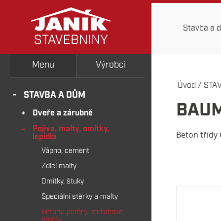
Stavba a 
Menu
Výrobci
Úvod
/
STA
STAVBA A DŮM
BAUM
Dveře a zárubně
Pojiva, malty, omítky,
Beton třídy
lepidla
Vápno, cement
Zdicí malty
Omítky, štuky
Speciální stěrky a malty
Betony, potěry, podlahové
hmoty