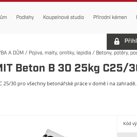
dům
Podlahy
Koupelnové studio
Přírodní kámen
Přih
VBA A DŮM
/
Pojiva, malty, omítky, lepidla
/
Betony, potěry, pod
IT Beton B 30 25kg C25/3
 C 25/30 pro všechny betonářské práce v domě i na zahradě.
Kód v