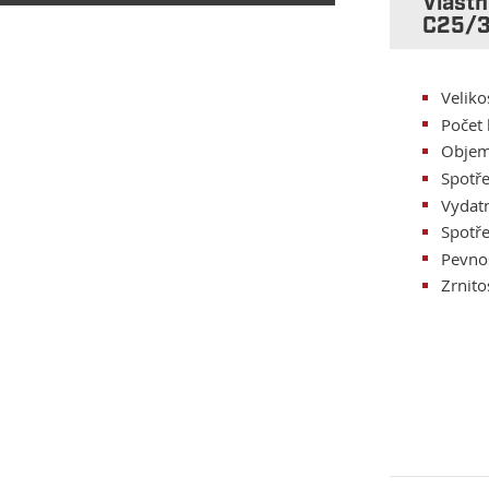
Vlast
C25/
Veliko
Počet 
Objem
Spotř
Vydatn
Spotře
Pevno
Zrnit