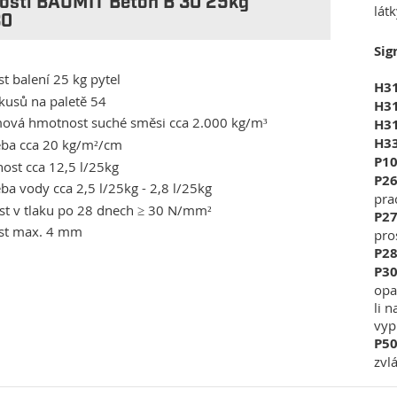
nosti BAUMIT Beton B 30 25kg
lát
30
Sig
st balení 25 kg pytel
H3
kusů na paletě 54
H3
ová hmotnost suché směsi cca 2.000 kg/m³
H3
H3
eba cca 20 kg/m²/cm
P1
ost cca 12,5 l/25kg
P2
ba vody cca 2,5 l/25kg - 2,8 l/25kg
pra
st v tlaku po 28 dnech ≥ 30 N/mm²
P2
ost max. 4 mm
pro
P2
P30
opa
li 
vyp
P5
zvl