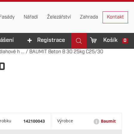
Fasády
Nářadí
Železářství
Zahrada
Kontakt
lášení
Registrace
Košík
0
lahové h ...
/
BAUMIT Beton B 30 25kg C25/30
0
ýrobku
142100043
Výrobce
Baumit
i