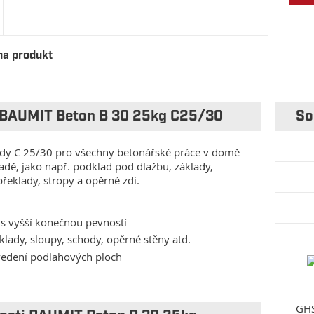
na produkt
 BAUMIT Beton B 30 25kg C25/30
So
ídy C 25/30 pro všechny betonářské práce v domě
radě, jako např. podklad pod dlažbu, základy,
překlady, stropy a opěrné zdi.
s vyšší konečnou pevností
klady, sloupy, schody, opěrné stěny atd.
vedení podlahových ploch
GHS