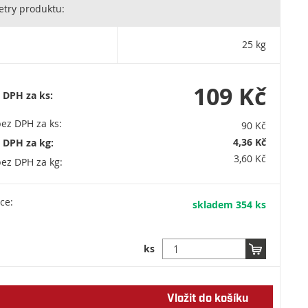
e přední český výrobce těch nejkvalitnějších stavebních materiálů.
try produktu:
 spol. s r.o., Průmyslová 1841, 250 01 Brandýs nad Labem / 800 100
nfo@baumit.cz / IČO: 48038296
25 kg
109 Kč
 DPH za ks:
ez DPH za ks:
90 Kč
4,36 Kč
 DPH za kg:
3,60 Kč
ez DPH za kg:
ce:
skladem 354 ks
ks
Vložit do košíku