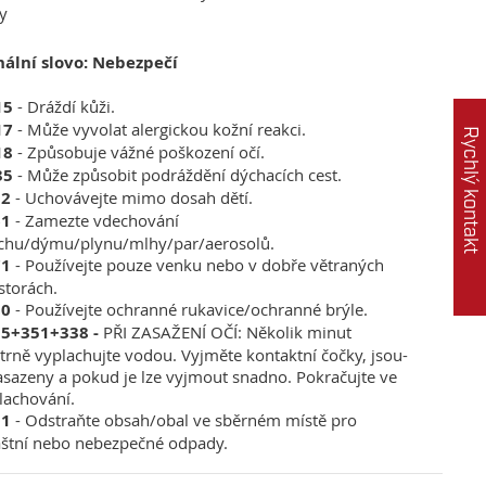
ky
nální slovo: Nebezpečí
15
- Dráždí kůži.
17
- Může vyvolat alergickou kožní reakci.
Rychlý kontakt
18
- Způsobuje vážné poškození očí.
35
- Může způsobit podráždění dýchacích cest.
02
- Uchovávejte mimo dosah dětí.
61
- Zamezte vdechování
chu/dýmu/plynu/mlhy/par/aerosolů.
71
- Používejte pouze venku nebo v dobře větraných
storách.
80
- Používejte ochranné rukavice/ochranné brýle.
5+351+338 -
PŘI ZASAŽENÍ OČÍ: Několik minut
trně vyplachujte vodou. Vyjměte kontaktní čočky, jsou-
nasazeny a pokud je lze vyjmout snadno. Pokračujte ve
lachování.
01
- Odstraňte obsah/obal ve sběrném místě pro
áštní nebo nebezpečné odpady.