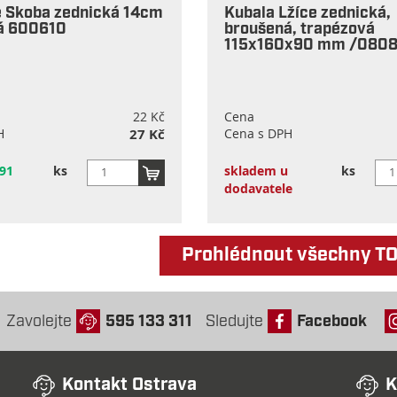
e Skoba zednická 14cm
Kubala Lžíce zednická,
á 600610
broušená, trapézová
115x160x90 mm /0808
22 Kč
Cena
H
27 Kč
Cena s DPH
91
ks
skladem u
ks
dodavatele
Prohlédnout všechny T
Zavolejte
595 133 311
Sledujte
Facebook
Kontakt Ostrava
K