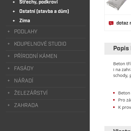
Střechy, podkroví
Ostatní (stavba a dům)
Zima
dotaz 
PODLAHY
KOUPELNOVÉ STUDIO
Popis
PŘÍRODNÍ KÁMEN
Beton tř
FASÁDY
i na zah
schody, 
NÁŘADÍ
Beton 
ŽELEZÁŘSTVÍ
Pro zá
ZAHRADA
K pro