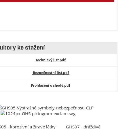
ubory ke stažení
Technický list.pdf
Bezpečnostní list.pdf
Prohlášení o shodě.pdf
05 - korozivní a žíravé látky GHS07 - dráždivé