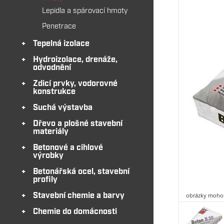
Lepidla a spárovací hmoty
Penetrace
Tepelná izolace
Hydroizolace, drenáže,
odvodnění
Zdicí prvky, vodorovné
konstrukce
Suchá výstavba
Dřevo a plošné stavební
materiály
Betonové a cihlové
výrobky
Betonářská ocel, stavební
profily
obrázky mohou
Stavební chemie a barvy
Chemie do domácnosti