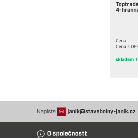
Toptrad
4-hrann
Cena
Cena s DP
skladem 1
Napište
janik@stavebniny-janik.cz
O společnosti: