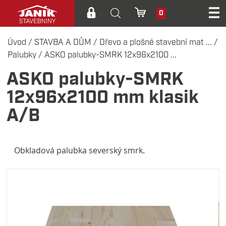
0
Úvod
/
STAVBA A DŮM
/
Dřevo a plošné stavební mat ...
/
Palubky
/
ASKO palubky-SMRK 12x96x2100 ...
ASKO palubky-SMRK
12x96x2100 mm klasik
A/B
Obkladová palubka severský smrk.