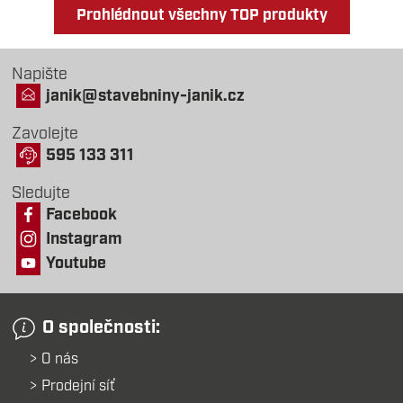
Prohlédnout všechny TOP produkty
Napište
janik@stavebniny-janik.cz
Zavolejte
595 133 311
Sledujte
Facebook
Instagram
Youtube
O společnosti:
O nás
Prodejní síť