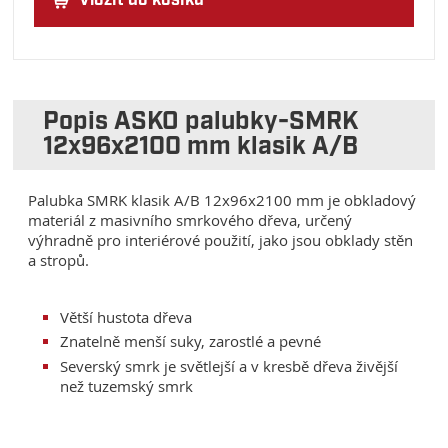
Vložit do košíku
Popis ASKO palubky-SMRK
12x96x2100 mm klasik A/B
Palubka SMRK klasik A/B 12x96x2100 mm je obkladový
materiál z masivního smrkového dřeva, určený
výhradně pro interiérové použití, jako jsou obklady stěn
a stropů.
Větší hustota dřeva
Znatelně menší suky, zarostlé a pevné
Severský smrk je světlejší a v kresbě dřeva živější
než tuzemský smrk