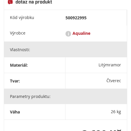
dotaz na produkt
Kód výrobku
500922995
Výrobce
Aqualine
i
Vlastnosti:
Aqualine je český distribuční koncept zařizovacích sanitárních
předmětů, koupelnového vybavení a doplňků pro levné
koupelny. UBC s.r.o. Mělnická 87, 250 65 Líbeznice u Prahy
Materiál:
Litýmramor
(+420) 283 090 762 (758), info@aqualine.cz
Tvar:
Čtverec
Parametry produktu:
Váha
26 kg