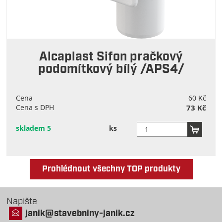
Alcaplast Sifon pračkový
podomítkový bílý /APS4/
Cena
60 Kč
Cena s DPH
73 Kč
skladem 5
ks
Prohlédnout všechny TOP produkty
Napište
janik@stavebniny-janik.cz