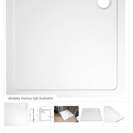
obrázky mohou být ilustrační