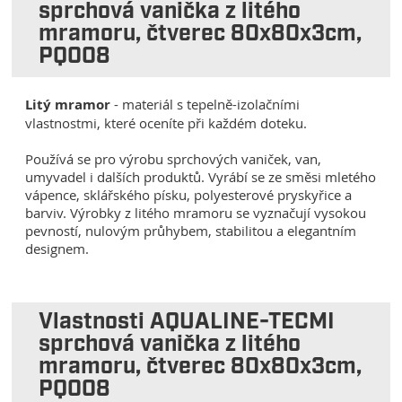
sprchová vanička z litého
mramoru, čtverec 80x80x3cm,
PQ008
Litý mramor
- materiál s tepelně-izolačními
vlastnostmi, které oceníte při každém doteku.
Používá se pro výrobu sprchových vaniček, van,
umyvadel i dalších produktů. Vyrábí se ze směsi mletého
vápence, sklářského písku, polyesterové pryskyřice a
barviv. Výrobky z litého mramoru se vyznačují vysokou
pevností, nulovým průhybem, stabilitou a elegantním
designem.
Vlastnosti AQUALINE-TECMI
sprchová vanička z litého
mramoru, čtverec 80x80x3cm,
PQ008