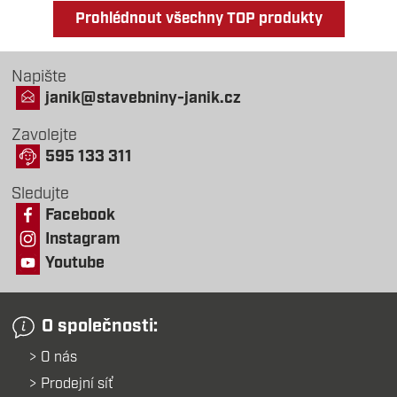
Prohlédnout všechny TOP produkty
Napište
janik@stavebniny-janik.cz
Zavolejte
595 133 311
Sledujte
Facebook
Instagram
Youtube
O společnosti:
O nás
Prodejní síť