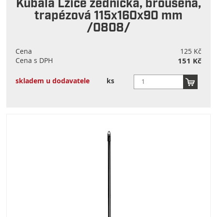
Kubala Lžíce zednická, broušená,
trapézová 115x160x90 mm
/0808/
Cena
125 Kč
Cena s DPH
151 Kč
skladem u dodavatele
ks