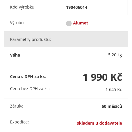
Kód výrobku
190406014
Výrobce
Alumet
i
Parametry produktu:
Address: 141825 Russian Federation, Moscow Oblast, Dmitrov,
village Shelepino, holding 121, building 1 sales@alumet.ru / +7
(985) 100-62-53
Váha
5.20 kg
1 990 Kč
Cena s DPH za ks:
Cena bez DPH za ks:
1 645 Kč
Záruka
60 měsíců
Expedice:
skladem u dodavatele