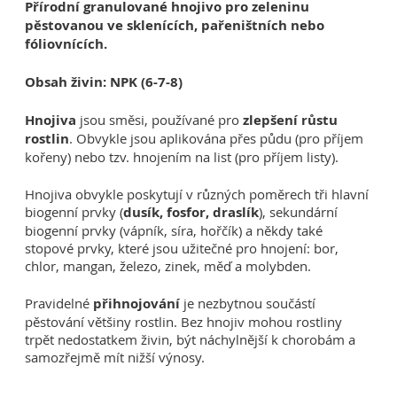
Přírodní granulované hnojivo pro zeleninu
pěstovanou ve sklenících, pařeništních nebo
fóliovnících.
Obsah živin: NPK (6-7-8)
Hnojiva
jsou směsi, používané pro
zlepšení růstu
rostlin
. Obvykle jsou aplikována přes půdu (pro příjem
kořeny) nebo tzv. hnojením na list (pro příjem listy).
Hnojiva obvykle poskytují v různých poměrech tři hlavní
biogenní prvky (
dusík, fosfor, draslík
), sekundární
biogenní prvky (vápník, síra, hořčík) a někdy také
stopové prvky, které jsou užitečné pro hnojení: bor,
chlor, mangan, železo, zinek, měď a molybden.
Pravidelné
přihnojování
je nezbytnou součástí
pěstování většiny rostlin. Bez hnojiv mohou rostliny
trpět nedostatkem živin, být náchylnější k chorobám a
samozřejmě mít nižší výnosy.