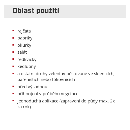
Oblast použití
rajčata
papriky
okurky
salát
ředkvičky
kedlubny
a ostatní druhy zeleniny pěstované ve sklenících,
pařeništích nebo fóliovnících
před výsadbou
přihnojení v průběhu vegetace
jednoduchá aplikace (zapravení do půdy max. 2x
za rok)