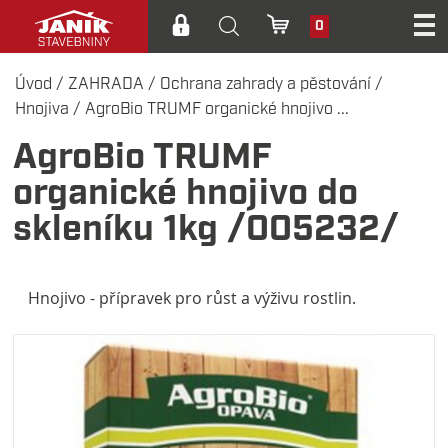
0
Úvod
/
ZAHRADA
/
Ochrana zahrady a pěstování
/
Hnojiva
/
AgroBio TRUMF organické hnojivo ...
AgroBio TRUMF
organické hnojivo do
skleníku 1kg /005232/
Hnojivo - přípravek pro růst a výživu rostlin.