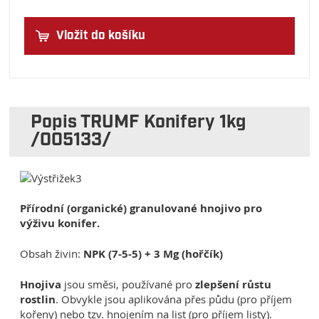
Vložit do košíku
Popis TRUMF Konifery 1kg
/005133/
Přírodní (organické) granulované hnojivo pro
výživu konifer.
Obsah živin:
NPK (7-5-5) + 3 Mg (hořčík)
Hnojiva
jsou směsi, používané pro
zlepšení růstu
rostlin
. Obvykle jsou aplikována přes půdu (pro příjem
kořeny) nebo tzv. hnojením na list (pro příjem listy).