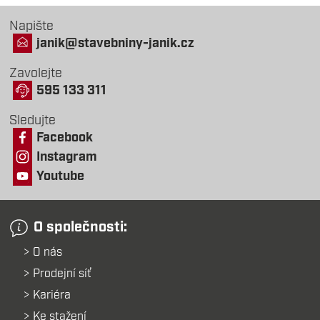
Napište
janik@stavebniny-janik.cz
Zavolejte
595 133 311
Sledujte
Facebook
Instagram
Youtube
O společnosti:
O nás
Prodejní síť
Kariéra
Ke stažení