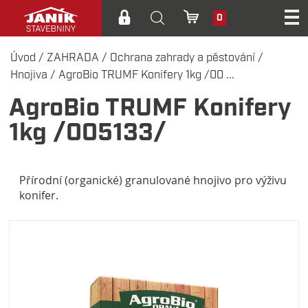
0
Úvod
/
ZAHRADA
/
Ochrana zahrady a pěstování
/
Hnojiva
/
AgroBio TRUMF Konifery 1kg /00 ...
AgroBio TRUMF Konifery
1kg /005133/
Přírodní (organické) granulované hnojivo pro výživu
konifer.