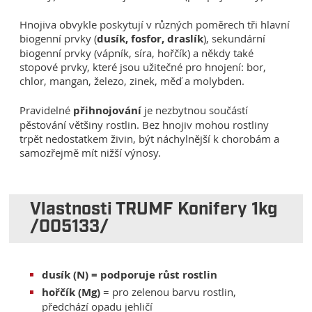
Hnojiva obvykle poskytují v různých poměrech tři hlavní
biogenní prvky (
dusík, fosfor, draslík
), sekundární
biogenní prvky (vápník, síra, hořčík) a někdy také
stopové prvky, které jsou užitečné pro hnojení: bor,
chlor, mangan, železo, zinek, měď a molybden.
Pravidelné
přihnojování
je nezbytnou součástí
pěstování většiny rostlin. Bez hnojiv mohou rostliny
trpět nedostatkem živin, být náchylnější k chorobám a
samozřejmě mít nižší výnosy.
Vlastnosti TRUMF Konifery 1kg
/005133/
dusík (N) = podporuje růst rostlin
hořčík (Mg)
= pro zelenou barvu rostlin,
předchází opadu jehličí