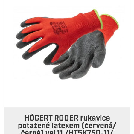
HÖGERT RODER rukavice
potažené latexem (červená/
černá) vel.11 /HT5K750-11/