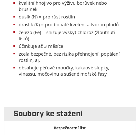
kvalitní hnojivo pro výživu borůvek nebo
brusinek
dusík (N) = pro růst rostlin
draslík (K) = pro bohaté kvetení a tvorbu plodů
železo (Fe) = snižuje výskyt chloróz (žloutnutí
listů)
účinkuje až 3 měsíce
zcela bezpečné, bez rizika přehnojení, popálení
rostlin, aj.
obsahuje péřové moučky, kakaové slupky,
vinassu, močovinu a sušené mořské řasy
Soubory ke stažení
Bezpečnostní list