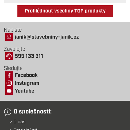
Prohlédnout všechny TOP produkty
Napište
janik@stavebniny-janik.cz
Zavolejte
595 133 311
Sledujte
Facebook
Instagram
Youtube
O společnosti:
O nás