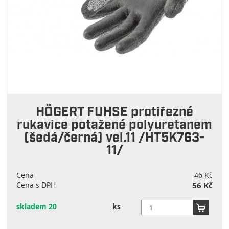
HÖGERT FUHSE protiřezné
rukavice potažené polyuretanem
(šedá/černá) vel.11 /HT5K763-
11/
Cena
46 Kč
Cena s DPH
56 Kč
skladem 20
ks