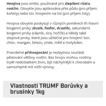
Hnojiva
jsou směsi, používané pro
zlepšení růstu
rostlin
. Obvykle jsou aplikována přes půdu (pro příjem
kořeny) nebo tzv. hnojením na list (pro příjem listy).
Hnojiva obvykle poskytují v různých poměrech tři hlavní
biogenní prvky (
dusík, fosfor, draslík
), sekundární
biogenní prvky (vápník, síra, hořčík) a někdy také
stopové prvky, které jsou užitečné pro hnojení: bor,
chlor, mangan, železo, zinek, měď a molybden.
Pravidelné
přihnojování
je nezbytnou součástí
pěstování většiny rostlin. Bez hnojiv mohou rostliny
trpět nedostatkem živin, být náchylnější k chorobám a
samozřejmě mít nižší výnosy.
Vlastnosti TRUMF Borůvky a
brusinky 1kg