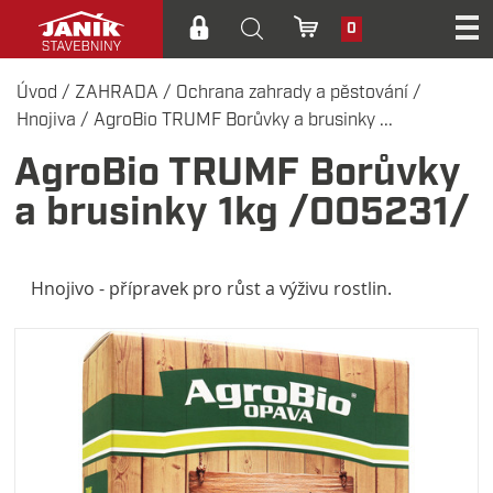
0
Úvod
/
ZAHRADA
/
Ochrana zahrady a pěstování
/
Hnojiva
/
AgroBio TRUMF Borůvky a brusinky ...
AgroBio TRUMF Borůvky
a brusinky 1kg /005231/
Hnojivo - přípravek pro růst a výživu rostlin.