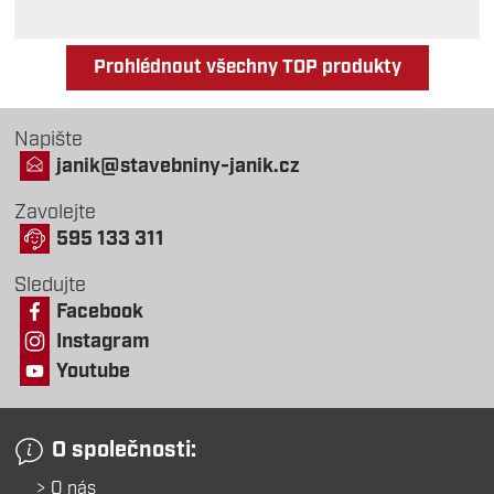
Prohlédnout všechny TOP produkty
Napište
janik@stavebniny-janik.cz
Zavolejte
595 133 311
Sledujte
Facebook
Instagram
Youtube
O společnosti:
O nás