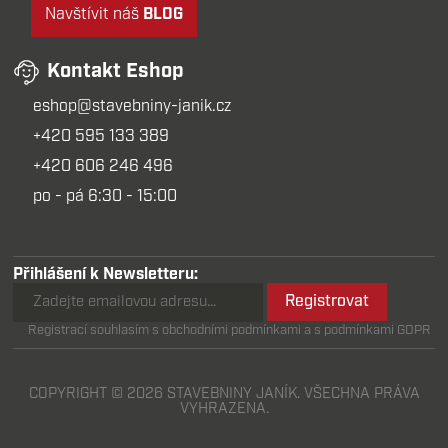
Navštívit náš
BLOG
Kontakt Eshop
eshop@stavebniny-janik.cz
+420 595 133 389
+420 606 246 496
po - pá 6:30 - 15:00
Přihlášení k Newsletteru:
Registrovat
Registrací souhlasím s obchodními podmínkami a s podmínkami GDPR
COPYRIGHT © 2026 STAVEBNINY JANÍK. VŠECHNA PRÁVA
VYHRAZENA.