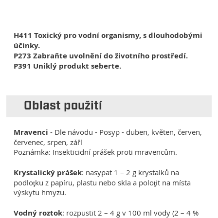
H411 Toxický pro vodní organismy, s dlouhodobými
účinky.
P273 Zabraňte uvolnění do životního prostředí.
P391 Uniklý produkt seberte.
Oblast použití
Mravenci
- Dle návodu - Posyp - duben, květen, červen,
červenec, srpen, září
Poznámka: Insekticidní prášek proti mravencům.
Krystalický prášek
: nasypat 1 – 2 g krystalků na
podloţku z papíru, plastu nebo skla a poloţit na místa
výskytu hmyzu.
Vodný roztok
: rozpustit 2 – 4 g v 100 ml vody (2 – 4 %