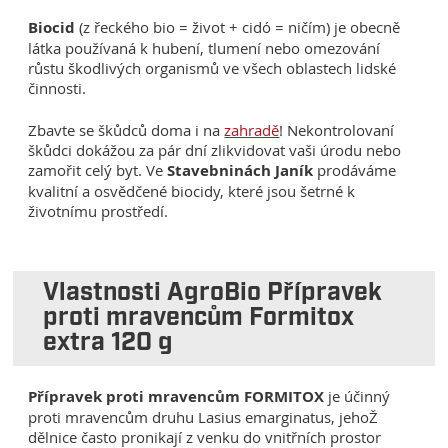
Biocid
(z řeckého bio = život + cidó = ničím) je obecně
látka používaná k hubení, tlumení nebo omezování
růstu škodlivých organismů ve všech oblastech lidské
činnosti.
Zbavte se škůdců doma i na
zahradě
! Nekontrolovaní
škůdci dokážou za pár dní zlikvidovat vaši úrodu nebo
zamořit celý byt. Ve
Stavebninách Janík
prodáváme
kvalitní a osvědčené biocidy, které jsou šetrné k
životnímu prostředí.
Vlastnosti AgroBio Přípravek
proti mravencům Formitox
extra 120 g
Přípravek proti mravencům FORMITOX
je účinný
proti mravencům druhu Lasius emarginatus, jehoŽ
dělnice často pronikají z venku do vnitřních prostor