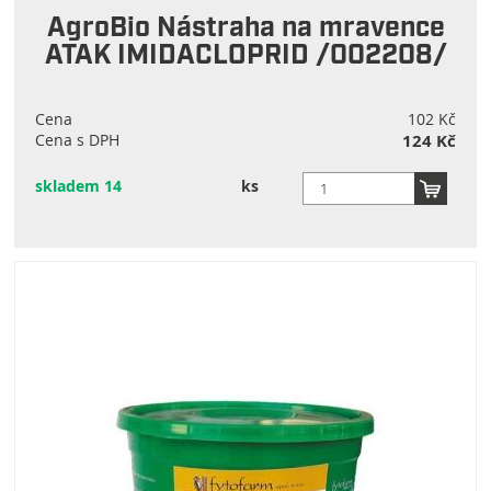
AgroBio Nástraha na mravence
ATAK IMIDACLOPRID /002208/
Cena
102 Kč
Cena s DPH
124 Kč
skladem 14
ks