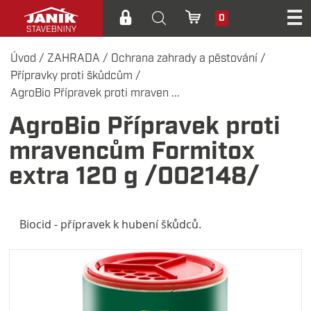
0
Úvod
/
ZAHRADA
/
Ochrana zahrady a pěstování
/
Přípravky proti škůdcům
/
AgroBio Přípravek proti mraven ...
AgroBio Přípravek proti
mravencům Formitox
extra 120 g /002148/
Biocid - přípravek k hubení škůdců.