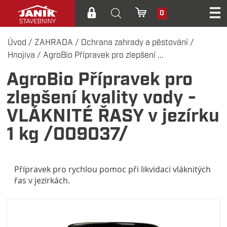
0
Úvod
/
ZAHRADA
/
Ochrana zahrady a pěstování
/
Hnojiva
/
AgroBio Přípravek pro zlepšení ...
AgroBio Přípravek pro
zlepšení kvality vody -
VLÁKNITÉ ŘASY v jezírku
1 kg /009037/
Přípravek pro rychlou pomoc při likvidaci vláknitých
řas v jezírkách.