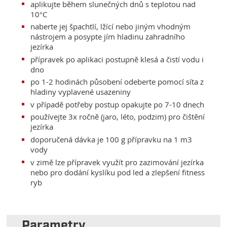
aplikujte během slunečných dnů s teplotou nad
10°C
naberte jej špachtlí, lžící nebo jiným vhodným
nástrojem a posypte jím hladinu zahradního
jezírka
přípravek po aplikaci postupně klesá a čistí vodu i
dno
po 1-2 hodinách působení odeberte pomocí síta z
hladiny vyplavené usazeniny
v případě potřeby postup opakujte po 7-10 dnech
používejte 3x ročně (jaro, léto, podzim) pro čištění
jezírka
doporučená dávka je 100 g přípravku na 1 m3
vody
v zimě lze přípravek využít pro zazimování jezírka
nebo pro dodání kyslíku pod led a zlepšení fitness
ryb
Parametry