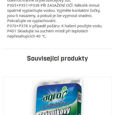
oděv/ochranné brýle/obličejový štít.
P305+P351+P338 PŘI ZASAŽENÍ OČÍ: Několik minut
opatrně vyplachujte vodou. Vyjměte kontaktní čočky,
jsou-li nasazeny, a pokud je lze vyjmout snadno.
Pokračujte ve vyplachování.
P370+P378 V případě požáru: K hašení použijte vodu.
P401 Skladujte na suchém místě při teplotách
nepřesahujících 40 °C.
Související produkty