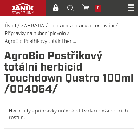
0
Úvod
/
ZAHRADA
/
Ochrana zahrady a pěstování
/
Přípravky na hubení plevele
/
AgroBio Postřikový totální her ...
AgroBio Postřikový
totální herbicid
Touchdown Quatro 100ml
/004064/
Herbicidy - přípravky určené k likvidaci nežádoucích
rostlin.