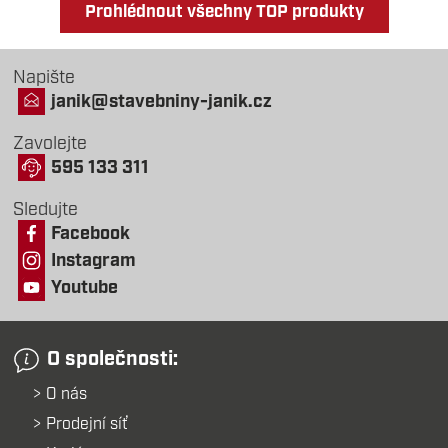
Prohlédnout všechny TOP produkty
Napište
janik@stavebniny-janik.cz
Zavolejte
595 133 311
Sledujte
Facebook
Instagram
Youtube
O společnosti:
O nás
Prodejní síť