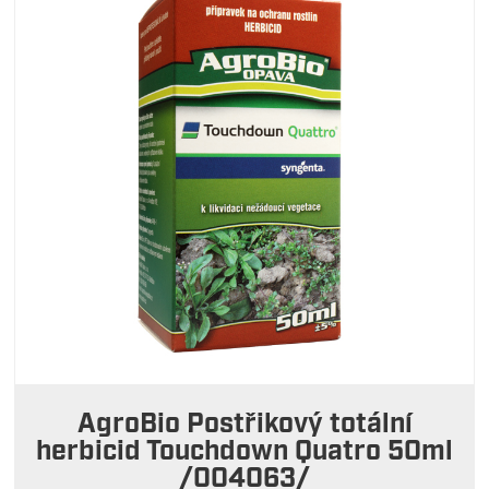
AgroBio Postřikový totální
herbicid Touchdown Quatro 50ml
/004063/