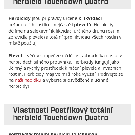
herbicid Touchdown Quatro
Herbicidy
jsou přípravky určené
k likvidaci
nežádoucích rostlin – nejčastěji
plevelů
. Herbicidy
dělíme na selektivní (k likvidaci určitého druhu rostlin,
zpravidla plevele) a totální (pro likvidaci všech rostlin v
místě použití).
Plevel
– věčný soupeř zemědělce i zahradníka dostal v
herbicidech silného protivníka. Herbicidy fungují jako
účinný a rychlý prostředek k ničení plevele a invazních
rostlin. Herbicidy mají velmi široké využití. Podívejte se
na
naši nabídku
a vyberte si osvědčené a účinné
herbicidy!
Vlastnosti Postřikový totální
herbicid Touchdown Quatro
Postřikový totální herbicid Touchdown