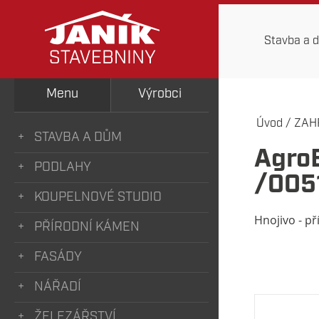
Stavba a 
Menu
Výrobci
Úvod
/
ZAH
STAVBA A DŮM
Agro
PODLAHY
/005
KOUPELNOVÉ STUDIO
Hnojivo - př
PŘÍRODNÍ KÁMEN
FASÁDY
NÁŘADÍ
ŽELEZÁŘSTVÍ