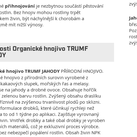
zvý
lné
přihnojování
je nezbytnou součástí pěstování
ostlin. Bez hnojiv mohou rostliny trpět
Jah
kem živin, být náchylnější k chorobám a
bře
mě mít nižší výnosy.
Poz
ros
zvý
nosti Organické hnojivo TRUMF
DY
ké hnojivo TRUMF JAHODY
PŘÍRODNÍ HNOJIVO.
é hnojivo z přírodních surovin vyrobené z
kakaových slupek, mořských řas a melasy.
se na jahody a drobné ovoce. Obsahuje hořčík
í zelenou barvu rostlin. Zvýšený obsahu draslíku
říznivě na zvýšenou trvanlivost plodů po sklizni.
 formulace drobků, které účinkují rychleji než
a to od 1 týdne po aplikaci. Zajišťuje vyrovnaný
živin. Vnitřek drobky a také obal drobky je vyroben
ích materiálů, což je exkluzivní proces výrobce.
bez nebezpečí popálení rostlin. Obsah živin NPK