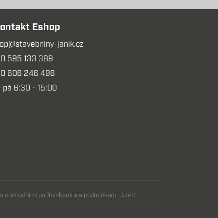
ontakt Eshop
op@stavebniny-janik.cz
0 595 133 389
0 606 246 496
- pá 6:30 - 15:00
m s obchodními podmínkami a s podmínkami GDPR