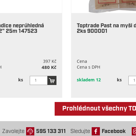
adice neprúhledná
Toptrade Past na myši 
2" 25m 147523
2ks 900001
397 Kč
Cena
H
480 Kč
Cena s DPH
ks
skladem 12
ks
Prohlédnout všechny T
Zavolejte
595 133 311
Sledujte
Facebook