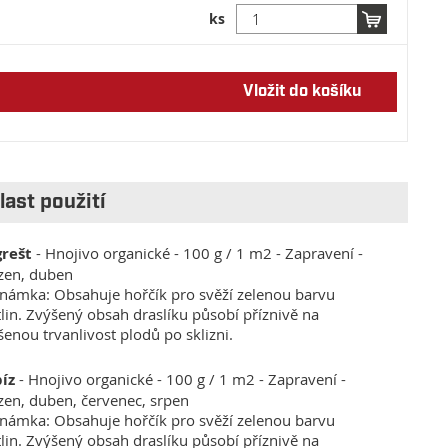
ks
Vložit do košíku
last použití
rešt
- Hnojivo organické - 100 g / 1 m2 - Zapravení -
zen, duben
námka: Obsahuje hořčík pro svěží zelenou barvu
tlin. Zvýšený obsah draslíku působí příznivě na
šenou trvanlivost plodů po sklizni.
íz
- Hnojivo organické - 100 g / 1 m2 - Zapravení -
zen, duben, červenec, srpen
námka: Obsahuje hořčík pro svěží zelenou barvu
tlin. Zvýšený obsah draslíku působí příznivě na