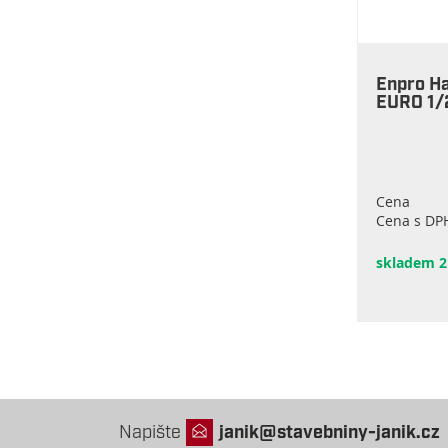
Enpro H
EURO 1/
Cena
Cena s DP
skladem 2
Napište
janik@stavebniny-janik.cz