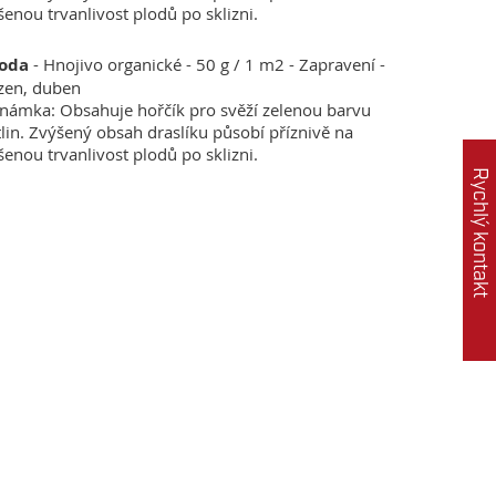
šenou trvanlivost plodů po sklizni.
oda
- Hnojivo organické - 50 g / 1 m2 - Zapravení -
zen, duben
námka: Obsahuje hořčík pro svěží zelenou barvu
tlin. Zvýšený obsah draslíku působí příznivě na
šenou trvanlivost plodů po sklizni.
Rychlý kontakt