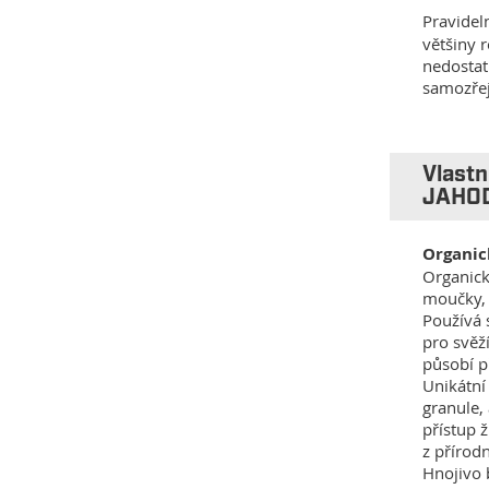
Pravide
většiny r
nedostat
samozřej
Vlast
JAHO
Organic
Organick
moučky, 
Používá 
pro svěž
působí p
Unikátní
granule, 
přístup 
z přírodn
Hnojivo 