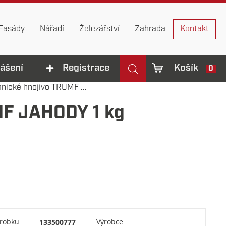
Fasády
Nářadí
Železářství
Zahrada
Kontakt
lášení
Registrace
Košík
0
nické hnojivo TRUMF ...
MF JAHODY 1 kg
ýrobku
133500777
Výrobce