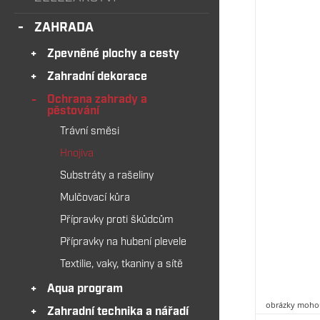
ZAHRADA
Zpevněné plochy a cesty
Zahradní dekorace
Ochrana zahrady a
pěstování
Trávní směsi
Hnojiva
Substráty a rašeliny
Mulčovací kůra
Přípravky proti škůdcům
Přípravky na hubení plevele
Textilie, vaky, tkaniny a sítě
Aqua program
obrázky mohou
Zahradní technika a nářadí