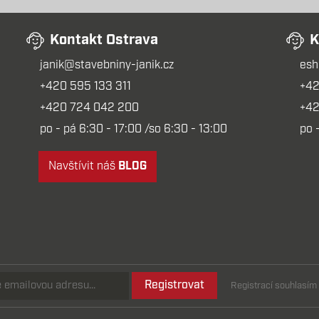
Kontakt Ostrava
K
janik@stavebniny-janik.cz
esh
+420 595 133 311
+42
+420 724 042 200
+42
po - pá 6:30 - 17:00 /so 6:30 - 13:00
po 
Navštívit náš
BLOG
Registrovat
Registrací souhlasí