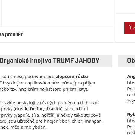
na produkt
 Organické hnojivo TRUMF JAHODY
Ob
jsou směsi, používané pro
zlepšení růstu
Ang
 Obvykle jsou aplikována přes půdu (pro příjem
bře
Poz
ebo tzv. hnojením na list (pro příjem listy).
ros
zvý
obvykle poskytují v různých poměrech tři hlavní
 prvky (
dusík, fosfor, draslík
), sekundární
Ryb
 prvky (vápník, síra, hořčík) a někdy také stopové
bře
teré jsou užitečné pro hnojení: bor, chlor, mangan,
Poz
zinek, měď a molybden.
ros