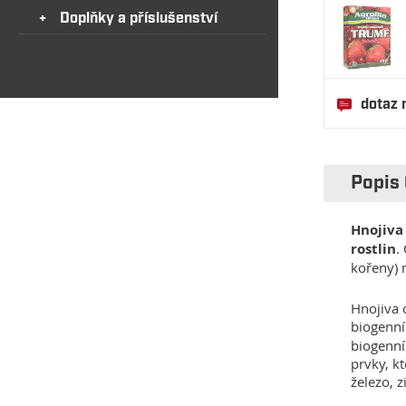
Doplňky a příslušenství
dotaz 
Popis
Hnojiva
rostlin
.
kořeny) n
Hnojiva 
biogenní
biogenní
prvky, k
železo, 