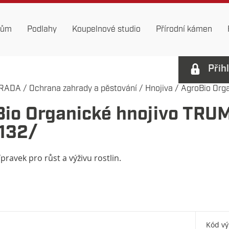
dům
Podlahy
Koupelnové studio
Přírodní kámen
Přih
RADA
/
Ochrana zahrady a pěstování
/
Hnojiva
/
AgroBio Orga
Bio Organické hnojivo TRU
132/
ípravek pro růst a výživu rostlin.
Kód v