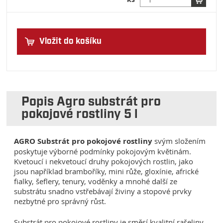
Vložit do košíku
Popis Agro substrát pro
pokojové rostliny 5 l
AGRO Substrát pro pokojové rostliny
svým složením
poskytuje výborné podmínky pokojovým květinám.
Kvetoucí i nekvetoucí druhy pokojových rostlin, jako
jsou například bramboříky, mini růže, gloxínie, africké
fialky, šeflery, tenury, voděnky a mnohé další ze
substrátu snadno vstřebávají živiny a stopové prvky
nezbytné pro správný růst.
Substrát pro pokojové rostliny je směsí kvalitní rašeliny