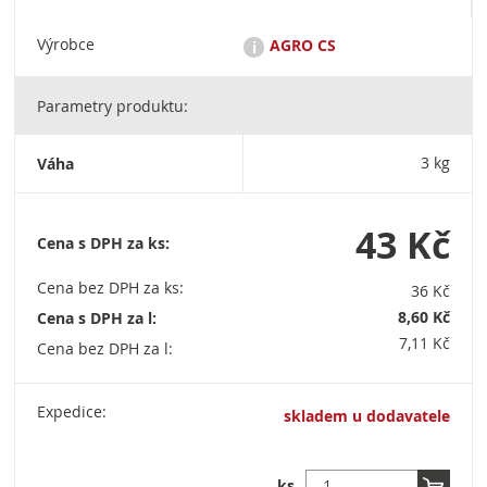
Výrobce
AGRO CS
i
Parametry produktu:
Značka AGRO je dlouholetým garantem vynikající kvality a
maximální funkčnosti. Zárukou kvality značky AGRO jsou
dlouholeté zkušenosti ve vývoji a výrobě substrátů a hnojiv,
Váha
3 kg
vlastní zkušenosti v pěstitelské činnosti a vlastní akreditovaná
laboratoř s uznávanými profesionály z oboru. Sídlo společnosti
AGRO CS a. s. čp. 265, 552 03 Říkov agrocs@agrocs.cz +420
491 457 111 Datová schránka: t8dvjxw
43 Kč
Cena s DPH za ks:
Cena bez DPH za ks:
36 Kč
8,60 Kč
Cena s DPH za l:
7,11 Kč
Cena bez DPH za l:
Expedice:
skladem u dodavatele
ks