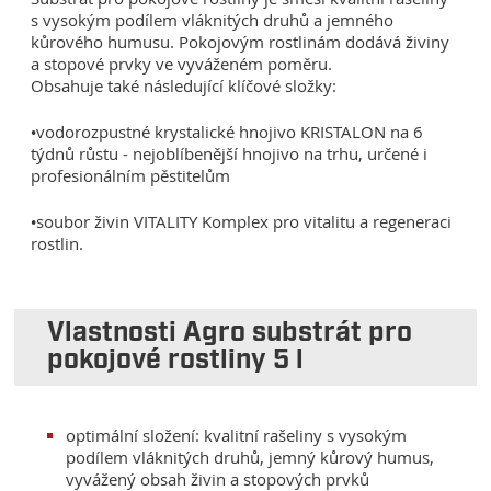
s vysokým podílem vláknitých druhů a jemného
kůrového humusu. Pokojovým rostlinám dodává živiny
a stopové prvky ve vyváženém poměru.
Obsahuje také následující klíčové složky:
•vodorozpustné krystalické hnojivo KRISTALON na 6
týdnů růstu - nejoblíbenější hnojivo na trhu, určené i
profesionálním pěstitelům
•soubor živin VITALITY Komplex pro vitalitu a regeneraci
rostlin.
Vlastnosti Agro substrát pro
pokojové rostliny 5 l
optimální složení: kvalitní rašeliny s vysokým
podílem vláknitých druhů, jemný kůrový humus,
vyvážený obsah živin a stopových prvků