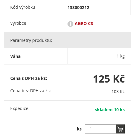
Kód výrobku
133000212
Výrobce
AGRO CS
i
Parametry produktu:
Značka AGRO je dlouholetým garantem vynikající kvality a
maximální funkčnosti. Zárukou kvality značky AGRO jsou
dlouholeté zkušenosti ve vývoji a výrobě substrátů a hnojiv,
Váha
1 kg
vlastní zkušenosti v pěstitelské činnosti a vlastní akreditovaná
laboratoř s uznávanými profesionály z oboru. Sídlo společnosti
AGRO CS a. s. čp. 265, 552 03 Říkov agrocs@agrocs.cz +420
491 457 111 Datová schránka: t8dvjxw
125 Kč
Cena s DPH za ks:
Cena bez DPH za ks:
103 Kč
Expedice:
skladem 10 ks
ks