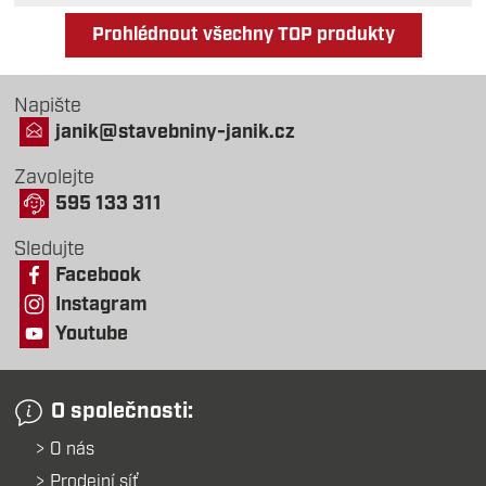
Prohlédnout všechny TOP produkty
Napište
janik@stavebniny-janik.cz
Zavolejte
595 133 311
Sledujte
Facebook
Instagram
Youtube
O společnosti:
O nás
Prodejní síť