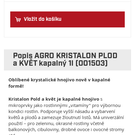
Vložit do košíku
Popis AGRO KRISTALON PLOD
a KVĚT kapalný 1l (001503)
Oblíbené krystalické hnojivo nově v kapalné
formě!
Kristalon Pold a květ je kapalné hnojivo
s
mikroprvky jako rostlinnými „vitamíny" pro výbornou
kondici rostlin. Podporuje vyšší násadu a vybarvení
květů a plodů a zamezuje žloutnutí listů. Má univerzální
použití – pro zeleninu, okrasné rostliny včetně
balkonových, cibuloviny, drobné ovoce i ovocné stromy