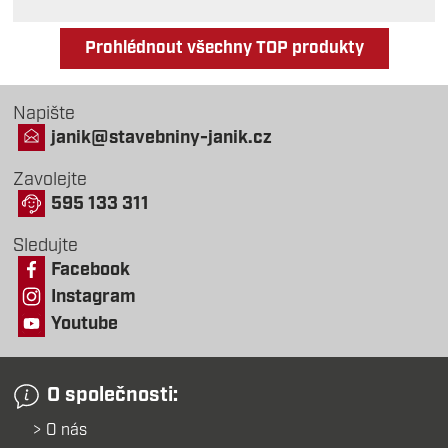
Prohlédnout všechny TOP produkty
Napište
janik@stavebniny-janik.cz
Zavolejte
595 133 311
Sledujte
Facebook
Instagram
Youtube
O společnosti:
O nás