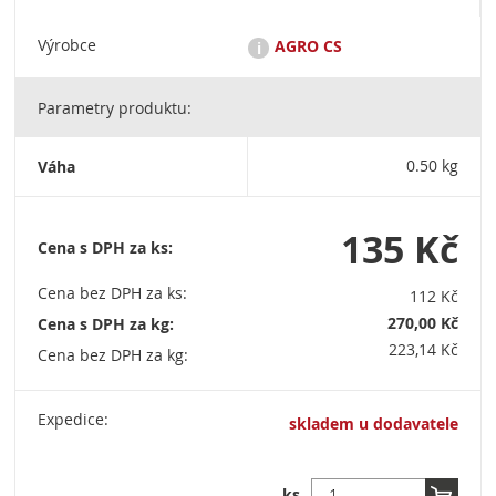
Výrobce
AGRO CS
i
Parametry produktu:
Značka AGRO je dlouholetým garantem vynikající kvality a
maximální funkčnosti. Zárukou kvality značky AGRO jsou
dlouholeté zkušenosti ve vývoji a výrobě substrátů a hnojiv,
Váha
0.50 kg
vlastní zkušenosti v pěstitelské činnosti a vlastní akreditovaná
laboratoř s uznávanými profesionály z oboru. Sídlo společnosti
AGRO CS a. s. čp. 265, 552 03 Říkov agrocs@agrocs.cz +420
491 457 111 Datová schránka: t8dvjxw
135 Kč
Cena s DPH za ks:
Cena bez DPH za ks:
112 Kč
270,00 Kč
Cena s DPH za kg:
223,14 Kč
Cena bez DPH za kg:
Expedice:
skladem u dodavatele
ks