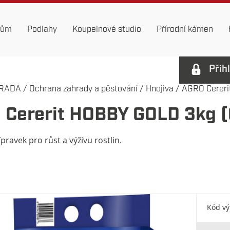
dům
Podlahy
Koupelnové studio
Přírodní kámen
Přih
RADA
/
Ochrana zahrady a pěstování
/
Hnojiva
/
AGRO Cereri
 Cererit HOBBY GOLD 3kg 
ípravek pro růst a výživu rostlin.
Kód v