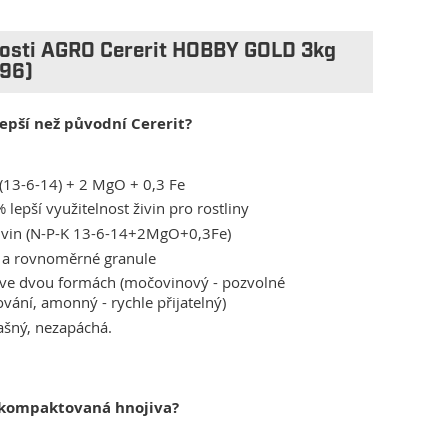
nosti AGRO Cererit HOBBY GOLD 3kg
96)
lepší než původní Cererit?
(13-6-14) + 2 MgO + 0,3 Fe
 lepší využitelnost živin pro rostliny
živin (N-P-K 13-6-14+2MgO+0,3Fe)
 a rovnoměrné granule
 ve dvou formách (močovinový - pozvolné
vání, amonný - rychle přijatelný)
ašný, nezapáchá.
 kompaktovaná hnojiva?