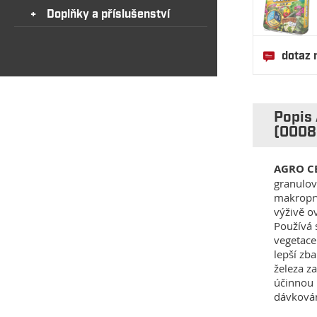
Doplňky a příslušenství
dotaz 
Popis
(0008
AGRO C
granulov
makroprvk
výživě o
Používá 
vegetace
lepší zb
železa za
účinnou 
dávkován