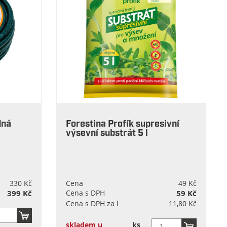
dná
Forestina Profík supresivní
2
výsevní substrát 5 l
330 Kč
Cena
49 Kč
399 Kč
Cena s DPH
59 Kč
Cena s DPH za l
11,80 Kč
skladem u
ks