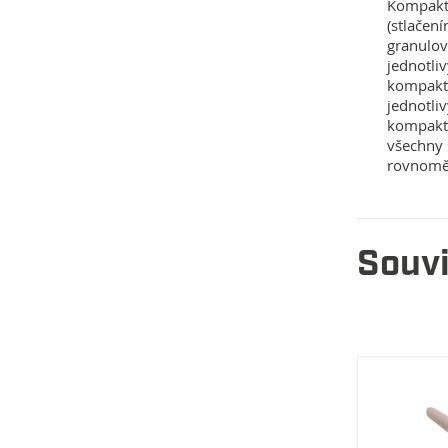
Kompakto
(stlačen
granulov
jednotli
kompakto
jednotli
kompakto
všechny 
rovnoměr
Souvi