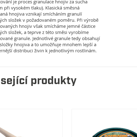
vání je proces granulace hnojiv za sucha
ím při vysokém tlaku). Klasická směsná
aná hnojiva vznikají smícháním granulí
vých složek v požadovaném poměru. Při výrobě
vaných hnojiv však smícháme jemné částice
vých složek, a teprve z této směsi vyrobíme
vané granule. Jednotlivé granule tedy obsahují
složky hnojiva a to umožňuje mnohem lepší a
nější distribuci živin k jednotlivým rostlinám.
sející produkty