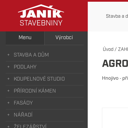
Stavba a 
Menu
Výrobci
Úvod
/
ZAH
STAVBA A DŮM
AGRO
PODLAHY
Hnojivo - př
KOUPELNOVÉ STUDIO
PŘÍRODNÍ KÁMEN
FASÁDY
NÁŘADÍ
ŽELEZÁŘSTVÍ