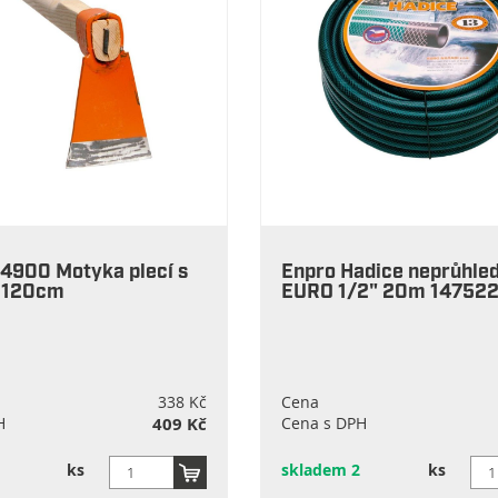
4900 Motyka plecí s
Enpro Hadice neprůhle
 120cm
EURO 1/2" 20m 14752
338 Kč
Cena
H
409 Kč
Cena s DPH
ks
skladem 2
ks