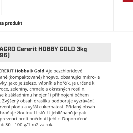
na produkt
 AGRO Cererit HOBBY GOLD 3kg
96)
ERERIT Hobby® Gold
Aje bezchloridové
ané (kompaktované) hnojivo, obsahující mikro- a
y, jako je železo, vápník a hořčík. Je určené k
voce, zeleniny, chmele a okrasných rostlin.
se k základnímu hnojení i přihnojení během
. Zvýšený obsah draslíku podporuje vyzrávání,
arvení plodu a vyšší cukernatost. Přidaný obsah
braňuje žloutnutí listů. U jehličnanů je pak
prevencí proti hnědnutí jehlic. Doporučené
í: 30 - 100 g/1 m2 za rok.