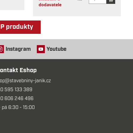
dodavatele
OP produkty
Instagram
Youtube
ontakt Eshop
op@stavebniny-janik.cz
0 595 133 389
0 606 246 496
- pá 6:30 - 15:00