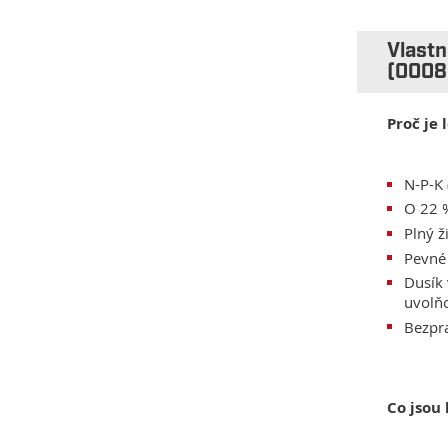
Vlast
(0008
Proč je 
N-P-K 
O 22 %
Plný 
Pevné
Dusík
uvolňo
Bezpr
Co jsou