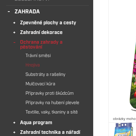
ZAHRADA
Zpevněné plochy a cesty
Zahradní dekorace
Ochrana zahrady a
pěstování
Trávní směsi
Hnojiva
Substráty a rašeliny
Mulčovací kůra
Přípravky proti škůdcům
Přípravky na hubení plevele
Textilie, vaky, tkaniny a sítě
obrázky mohou
Aqua program
Zahradní technika a nářadí