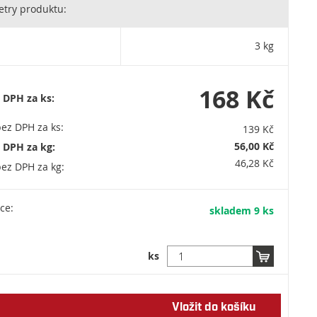
AGRO je dlouholetým garantem vynikající kvality a maximální
try produktu:
sti. Zárukou kvality značky AGRO jsou dlouholeté zkušenosti ve vývoji
 substrátů a hnojiv, vlastní zkušenosti v pěstitelské činnosti a vlastní
ovaná laboratoř s uznávanými profesionály z oboru. Sídlo společnosti
3 kg
 a. s. čp. 265, 552 03 Říkov agrocs@agrocs.cz +420 491 457 111
schránka: t8dvjxw
168 Kč
 DPH za ks:
ez DPH za ks:
139 Kč
56,00 Kč
 DPH za kg:
46,28 Kč
ez DPH za kg:
ce:
skladem 9 ks
ks
Vložit do košíku