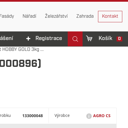
Fasády
Nářadí
Železářství
Zahrada
Kontakt
lášení
Registrace
Košík
0
t HOBBY GOLD 3kg ...
(000896)
ýrobku
133000048
Výrobce
AGRO CS
i