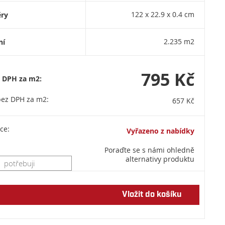
ry
122 x 22.9 x 0.4 cm
ní
2.235 m2
795 Kč
s DPH za m2:
bez DPH za m2:
657 Kč
ce:
Vyřazeno z nabídky
Poraďte se s námi ohledně
alternativy produktu
Vložit do košíku