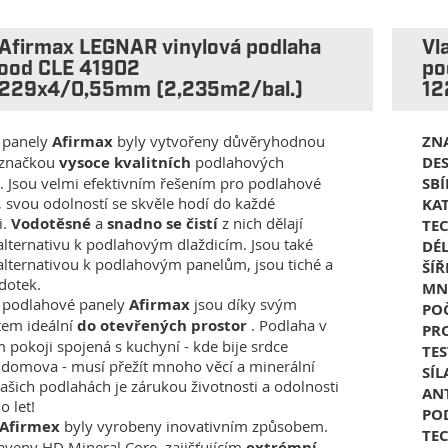
 Afirmax LEGNAR vinylová podlaha
Vl
ood CLE 41902
po
229x4/0,55mm (2,235m2/bal.)
12
 panely
Afirmax
byly vytvořeny důvěryhodnou
ZN
 značkou
vysoce kvalitních
podlahových
DE
. Jsou velmi efektivním řešením pro podlahové
SB
, svou odolností se skvěle hodí do každé
KA
i.
Vodotěsné
a
snadno se čistí
z nich dělají
TE
alternativu k podlahovým dlaždicím. Jsou také
DÉ
alternativou k podlahovým panelům, jsou tiché a
ŠÍŘ
 dotek.
MN
 podlahové panely
Afirmax
jsou díky svým
POČ
tem ideální
do otevřených prostor
. Podlaha v
PR
 pokoji spojená s kuchyní - kde bije srdce
TES
domova - musí přežít mnoho věcí a minerální
SÍ
našich podlahách je zárukou životnosti a odolnosti
ANT
 let!
PO
Afirmex
byly vyrobeny inovativním způsobem.
TE
aveny HD Mineral Core, zajišťujícím
extrémní