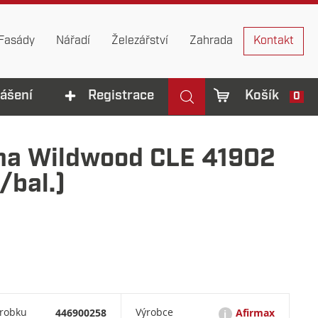
Fasády
Nářadí
Železářství
Zahrada
Kontakt
lášení
Registrace
Košík
0
ha Wildwood CLE 41902
bal.)
ýrobku
446900258
Výrobce
Afirmax
i