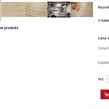
Rozmě
V bale
na produkt
Cena 
Cena 
Expedi
m2