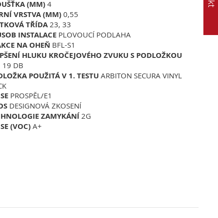
OUŠŤKA (MM)
4
RNÍ VRSTVA (MM)
0,55
ITKOVÁ TŘÍDA
23, 33
ŮSOB INSTALACE
PLOVOUCÍ PODLAHA
AKCE NA OHEŇ
BFL-S1
EPŠENÍ HLUKU KROČEJOVÉHO ZVUKU S PODLOŽKOU
1
19 DB
LOŽKA POUŽITÁ V 1. TESTU
ARBITON SECURA VINYL
CK
SE
PROSPĚL/E1
OS
DESIGNOVÁ ZKOSENÍ
CHNOLOGIE ZAMYKÁNÍ
2G
SE (VOC)
A+