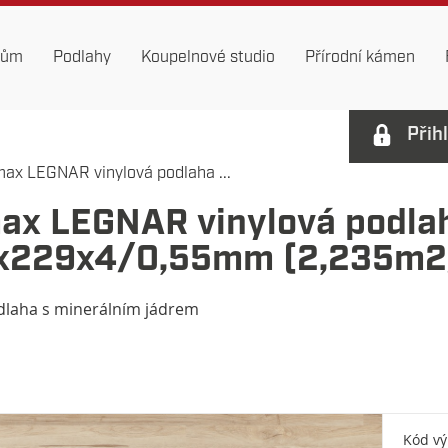
dům
Podlahy
Koupelnové studio
Přírodní kámen
Přih
max LEGNAR vinylová podlaha ...
max LEGNAR vinylová podla
x229x4/0,55mm (2,235m2/
dlaha s minerálním jádrem
Kód v