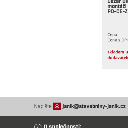
Cezar Blo
montáži 
PO-CE-
Cena
Cena s DP
skladem u
dodavatel
Napište
janik@stavebniny-janik.cz
O společnosti: