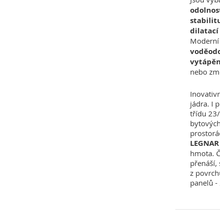
odolnos
stabilit
dilatací
Moderní 
voděodo
vytápěn
nebo zm
Inovativ
jádra. I
třídu 23
bytových
prostorá
LEGNAR
hmota. Č
přenáší,
z povrch
panelů -