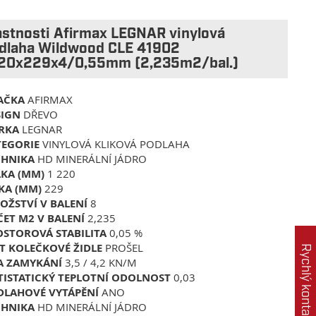
astnosti Afirmax LEGNAR vinylová
dlaha Wildwood CLE 41902
20x229x4/0,55mm (2,235m2/bal.)
AČKA
AFIRMAX
SIGN
DŘEVO
ÍRKA
LEGNAR
TEGORIE
VINYLOVÁ KLIKOVÁ PODLAHA
CHNIKA
HD MINERÁLNÍ JÁDRO
LKA (MM)
1 220
KA (MM)
229
OŽSTVÍ V BALENÍ
8
ET M2 V BALENÍ
2,235
OSTOROVÁ STABILITA
0,05 %
T KOLEČKOVÉ ŽIDLE
PROŠEL
Rychlý kontakt
LA ZAMYKÁNÍ
3,5 / 4,2 KN/M
ISTATICKÝ
TEPLOTNÍ ODOLNOST
0,03
DLAHOVÉ VYTÁPĚNÍ
ANO
CHNIKA
HD MINERÁLNÍ JÁDRO