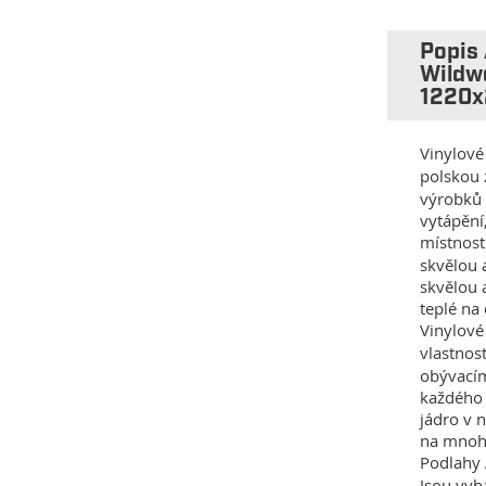
Popis
Wildw
1220x
Vinylové
polskou
výrobků 
vytápění
místnost
skvělou 
skvělou 
teplé na
Vinylové
vlastnos
obývacím
každého 
jádro v 
na mnoho
Podlahy
Jsou vyb