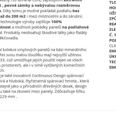
TL
t , pevné zámky a nebývalou rozměrovou
HO
u
. Díky tomu je možné pokládat podlahu
bez
UŽ
 až do 200 m2
i mezi místnostmi a do zárubní.
ZP
technologie výroby zajišťuje
100%
RE
lnost
a možnost pokládky panelů
na podlahové
ZL
í
. Produkty neobsahují škodlivé látky jako ftaláty
Č. 
ěkčovadla.
POD
CLI
ní kolekce vinylových panelů na bázi minerálního
EMI
 přes svou malou tloušťku mají nejvyšší užitnou
ÚK
/33, což umožňuje jejich použití nejen ve všech
TE
 prostorech, ale i v silně vytížených komerčních
EMI
ch.
je také inovativní Continuous Design spárovací
irá a hluboká, čtyřstranná spárovací hmota , která
 stejně jako u přírodních dřevěných desek, design
u také na zkosení mezi panely. Zdůrazňuje šířku
 229 mm .