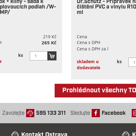
k + klíny - sada k
Dr.Schutz - Přípravek n
plovoucích podlah /W-
čištění PVC a vinylu R
ZMP/
ml
219 Kč
Cena
H
265 Kč
Cena s DPH
Cena s DPH za l
ks
e
skladem u
ks
dodavatele
Prohlédnout všechny T
Zavolejte
595 133 311
Sledujte
Facebook
Kontakt Ostrava
K