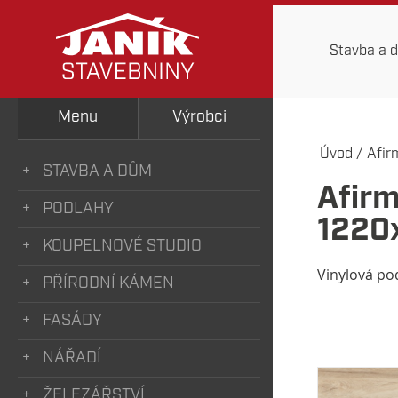
Stavba a 
Menu
Výrobci
Úvod
/
Afir
STAVBA A DŮM
Afir
PODLAHY
1220
KOUPELNOVÉ STUDIO
Vinylová po
PŘÍRODNÍ KÁMEN
FASÁDY
NÁŘADÍ
ŽELEZÁŘSTVÍ