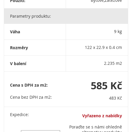
Použití:
Bytové,Zátěžové
Parametry produktu:
Váha
9 kg
Rozměry
122 x 22.9 x 0.4 cm
V balení
2.235 m2
585 Kč
Cena s DPH za m2:
Cena bez DPH za m2:
483 Kč
Expedice:
Vyřazeno z nabídky
Poraďte se s námi ohledně