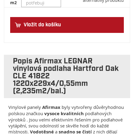
alternativy produktu
m2
Vložit do košíku
Popis Afirmax LEGNAR
vinylová podlaha Hartford Oak
CLE 41822
1220x229x4/0,55mm
(2,235m2/bal.)
Vinylové panely
Afirmax
byly vytvořeny důvěryhodnou
polskou značkou
vysoce kvalitních
podlahových
výrobků . Jsou velmi efektivním řešením pro podlahové
vytápění, svou odolností se skvěle hodí do každé
místnosti.
Vodotěsné
a
snadno se čistí
z nich dělají