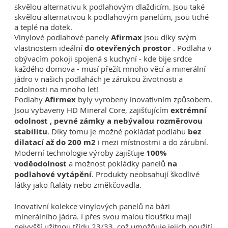
skvělou alternativu k podlahovým dlaždicím. Jsou také
skvělou alternativou k podlahovým panelům, jsou tiché
a teplé na dotek.
Vinylové podlahové panely
Afirmax
jsou díky svým
vlastnostem ideální
do otevřených prostor
. Podlaha v
obývacím pokoji spojená s kuchyní - kde bije srdce
každého domova - musí přežít mnoho věcí a minerální
jádro v našich podlahách je zárukou životnosti a
odolnosti na mnoho let!
Podlahy
Afirmex
byly vyrobeny inovativním způsobem.
Jsou vybaveny HD Mineral Core, zajišťujícím
extrémní
odolnost , pevné zámky a nebývalou rozměrovou
stabilitu
. Díky tomu je možné pokládat podlahu
bez
dilatací až do 200 m2
i mezi místnostmi a do zárubní.
Moderní technologie výroby zajišťuje
100%
voděodolnost
a možnost pokládky panelů
na
podlahové vytápění
. Produkty neobsahují škodlivé
látky jako ftaláty nebo změkčovadla.
Inovativní kolekce vinylových panelů na bázi
minerálního jádra. I přes svou malou tloušťku mají
nejvyšší užitnou třídu 23/33, což umožňuje jejich použití