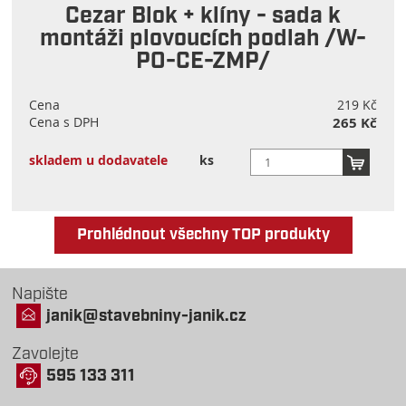
Cezar Blok + klíny - sada k
montáži plovoucích podlah /W-
PO-CE-ZMP/
Cena
219 Kč
Cena s DPH
265 Kč
skladem u dodavatele
ks
Prohlédnout všechny TOP produkty
Napište
janik@stavebniny-janik.cz
Zavolejte
595 133 311