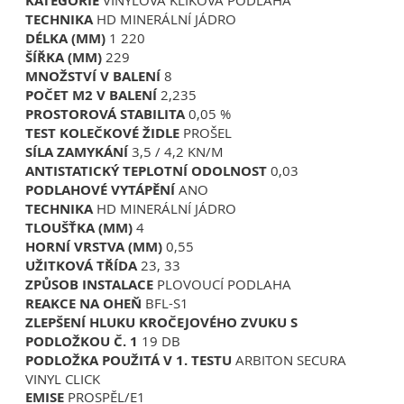
KATEGORIE
VINYLOVÁ KLIKOVÁ PODLAHA
TECHNIKA
HD MINERÁLNÍ JÁDRO
DÉLKA (MM)
1 220
ŠÍŘKA (MM)
229
MNOŽSTVÍ V BALENÍ
8
POČET M2 V BALENÍ
2,235
PROSTOROVÁ STABILITA
0,05 %
TEST KOLEČKOVÉ ŽIDLE
PROŠEL
SÍLA ZAMYKÁNÍ
3,5 / 4,2 KN/M
ANTISTATICKÝ
TEPLOTNÍ ODOLNOST
0,03
PODLAHOVÉ VYTÁPĚNÍ
ANO
TECHNIKA
HD MINERÁLNÍ JÁDRO
TLOUŠŤKA (MM)
4
HORNÍ VRSTVA (MM)
0,55
UŽITKOVÁ TŘÍDA
23, 33
ZPŮSOB INSTALACE
PLOVOUCÍ PODLAHA
REAKCE NA OHEŇ
BFL-S1
ZLEPŠENÍ HLUKU KROČEJOVÉHO ZVUKU S
PODLOŽKOU Č. 1
19 DB
PODLOŽKA POUŽITÁ V 1. TESTU
ARBITON SECURA
VINYL CLICK
EMISE
PROSPĚL/E1