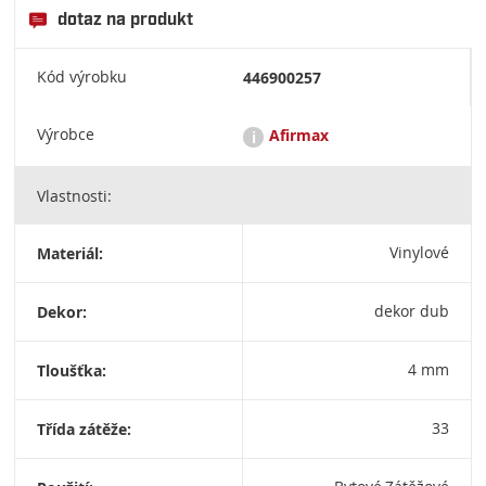
dotaz na produkt
Kód výrobku
446900257
Výrobce
Afirmax
i
Vlastnosti:
Afirmax je značka moderních vinylových podlah, které využívají
technologii HD Mineral Core (minerální jádro s vysokou
hustotou). Tato technologie kombinuje přírodní minerály s
Materiál:
Vinylové
polymery, což podlahám dodává extrémní stabilitu, odolnost a
voděodolnost. Kromě samotných podlah značka nabízí také
specializované akustické podložky a podlahové lišty. ul.
Dekor:
dekor dub
prądzyńskiego 24a 63-000 środa wielkopolska polska
OFFICE@DECORA.PL
Tloušťka:
4 mm
Třída zátěže:
33