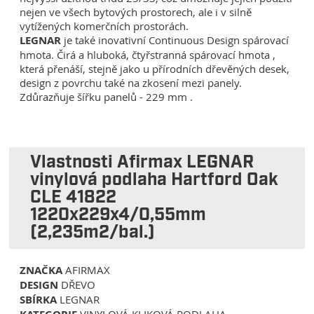
nejen ve všech bytových prostorech, ale i v silně
vytížených komerčních prostorách.
LEGNAR
je také inovativní Continuous Design spárovací
hmota. Čirá a hluboká, čtyřstranná spárovací hmota ,
která přenáší, stejně jako u přírodních dřevěných desek,
design z povrchu také na zkosení mezi panely.
Zdůrazňuje šířku panelů - 229 mm .
Vlastnosti Afirmax LEGNAR
vinylová podlaha Hartford Oak
CLE 41822
1220x229x4/0,55mm
(2,235m2/bal.)
ZNAČKA
AFIRMAX
DESIGN
DŘEVO
SBÍRKA
LEGNAR