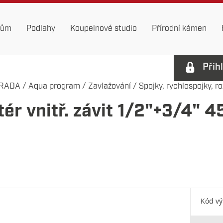
dům
Podlahy
Koupelnové studio
Přírodní kámen
Přih
RADA
/
Aqua program
/
Zavlažování
/
Spojky, rychlospojky, roz
ér vnitř. závit 1/2"+3/4" 
Kód v