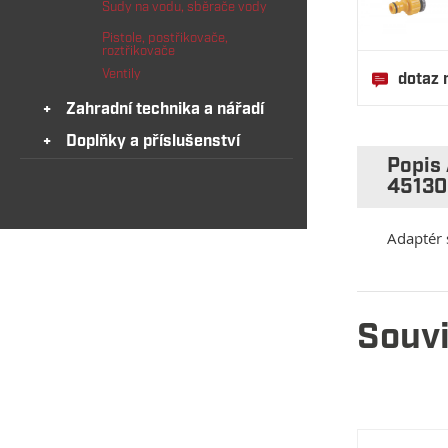
Sudy na vodu, sběrače vody
Pistole, postřikovače,
roztřikovače
Ventily
dotaz 
Zahradní technika a nářadí
Doplňky a příslušenství
Popis 
45130
Adaptér 
Souvi