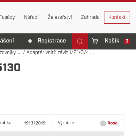
Fasády
Nářadí
Železářství
Zahrada
Kontakt
lášení
Registrace
Košík
0
dvojky, ...
/
Adaptér vnitř. závit 1/2"+3/4 ...
45130
ýrobku
191312019
Výrobce
Rosa
i