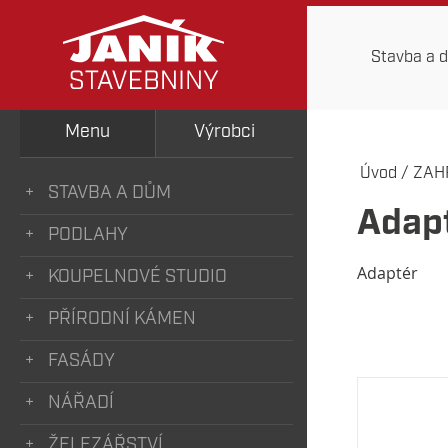
Stavba a 
Menu
Výrobci
Úvod
/
ZAH
STAVBA A DŮM
Adapt
PODLAHY
Adaptér
KOUPELNOVÉ STUDIO
PŘÍRODNÍ KÁMEN
FASÁDY
NÁŘADÍ
ŽELEZÁŘSTVÍ