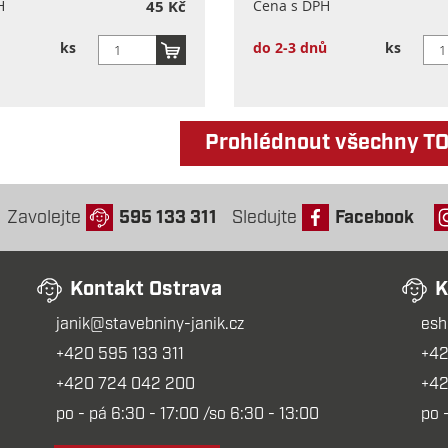
H
45 Kč
Cena s DPH
ks
do 2-3 dnů
ks
Prohlédnout všechny T
Zavolejte
595 133 311
Sledujte
Facebook
Kontakt Ostrava
K
janik@stavebniny-janik.cz
esh
+420 595 133 311
+42
+420 724 042 200
+42
po - pá 6:30 - 17:00 /so 6:30 - 13:00
po 