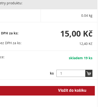
í zavlažovací systémy od výrobce LEVIOR. Levior s.r.o. Tovačovská
try produktu:
, 750 02 Přerov, Česká republika, IČO: 61973939, DIČ: CZ61973939,
evior.cz
0.04 kg
15,00 Kč
 DPH za ks:
ez DPH za ks:
12,40 Kč
ce:
skladem 19 ks
ks
Vložit do košíku