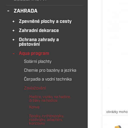
ZAHRADA
Zpevněné plochy a cesty
Zahradní dekorace
Ochrana zahrady a
pěstování
Aqua program
Solární plachty
Chemie pro bazény a jezírka
Čerpadla a vodní technika
Zavlažování
Hadice, vozíky na hadice,
držáky na hadice
Konve
obrázky mohou
Spojky, rychlospojky,
rozdvojky, adaptéry,
koncovky