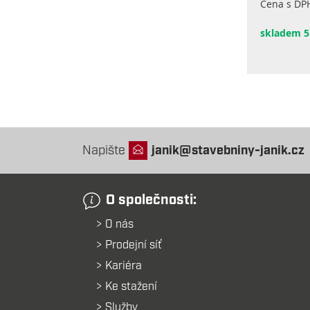
Cena s DP
skladem 5
Napište
janik@stavebniny-janik.cz
O společnosti:
O nás
Prodejní síť
Kariéra
Ke stažení
Služby