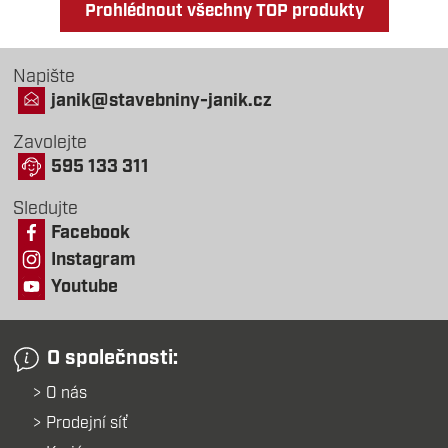
Prohlédnout všechny TOP produkty
Napište
janik@stavebniny-janik.cz
Zavolejte
595 133 311
Sledujte
Facebook
Instagram
Youtube
O společnosti:
O nás
Prodejní síť