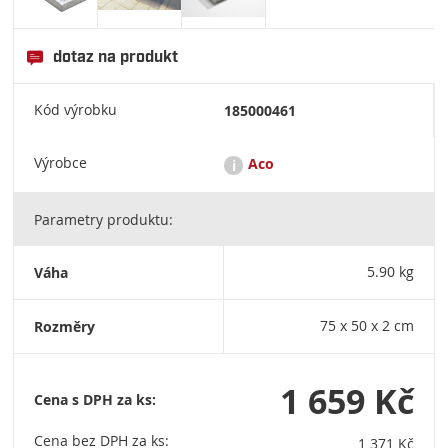
dotaz na produkt
Kód výrobku
185000461
Výrobce
Aco
i
Parametry produktu:
V českém prostředí je nejznámější skupina ACO, globální lídr v
oblasti odvodňovacích technologií a hospodaření s vodou.
Výroba odvodňovacích žlabů, vpustí, odlučovačů tuků a
Váha
5.90 kg
ropných látek či sklepních světlíků. V České republice má silné
zázemí, zejména výrobní a vývojový závod ACO Přibyslav a
pobočku ACO Tábor. ACO Stavební prvky spol. s r.o. Pávov 141,
Rozměry
75 x 50 x 2 cm
586 01 Jihlava aco@aco.cz
1 659 Kč
Cena s DPH za ks:
Cena bez DPH za ks:
1 371 Kč