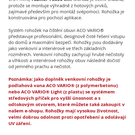
protože se montuje výhradně z hotových prvků,
zajímavé především pro montáž svépomocí. Rohožka je
konstruována pro pochozí aplikace.
Systém rohožek na čištění obuvi ACO VARIO®
představuje profesionální, designově čisté řešení vstupu
do domů a maximální bezpečí. Rohožky jsou dodávány
jako venkovní a interiérové ve třech základních
rozměrech. Venkovní rohožky zachycují hrubé nečistoty
a vlhkosti a interiérové rohožky obuv následně dočistí
od jemného prachu a nečistot.
Poznámka: Jako doplněk venkovní rohožky je
podlahová vana ACO VARIO® (z polymerbetonu)
nebo ACO VARIO® Light (z plastu) se systémem
středových příček pro vyšší únosnost a s
odtokovým otvorem, které můžete také zakoupit v
našem e-shopu. Rohožky mají vysokou životnost,
velmi dobrou odolnost proti opotřebení a odolávají
UV záření.