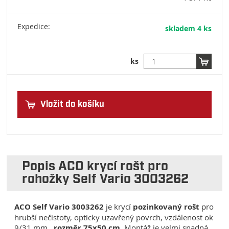
Expedice:
skladem 4 ks
ks
Vložit do košíku
Popis ACO krycí rošt pro
rohožky Self Vario 3003262
ACO Self Vario 3003262
je krycí
pozinkovaný rošt
pro
hrubší nečistoty, opticky uzavřený povrch, vzdálenost ok
9/31 mm,,
rozměr 75x50 cm.
Montáž je velmi snadná,