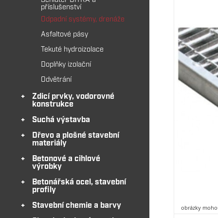
Schlüter DITRA a
příslušenství
Odpadní systémy, drenáže
Asfaltové pásy
Tekuté hydroizolace
Doplňky izolační
Odvětrání
Zdicí prvky, vodorovné
konstrukce
Suchá výstavba
Dřevo a plošné stavební
materiály
Betonové a cihlové
výrobky
Betonářská ocel, stavební
profily
Stavební chemie a barvy
obrázky mohou