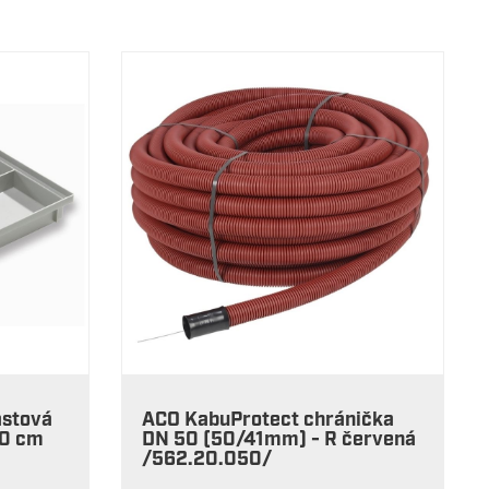
astová
ACO KabuProtect chránička
40 cm
DN 50 (50/41mm) - R červená
/562.20.050/