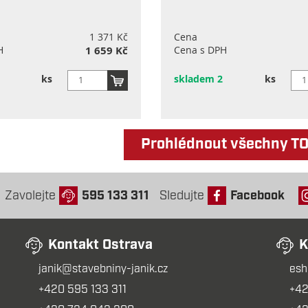
1 371 Kč
Cena
H
1 659 Kč
Cena s DPH
ks
skladem 2
ks
Prohlédnout všechny T
Zavolejte
595 133 311
Sledujte
Facebook
Kontakt Ostrava
K
janik@stavebniny-janik.cz
esh
+420 595 133 311
+42