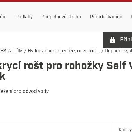
dům
Podlahy
Koupelnové studio
Přírodní kámen
Přih
VBA A DŮM
/
Hydroizolace, drenáže, odvodně ...
/
Odpadní sys
rycí rošt pro rohožky Self
k
ešení pro odvod vody.
Kód v