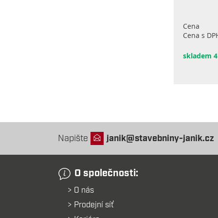
Cena
Cena s DP
skladem 4
Napište
janik@stavebniny-janik.cz
O společnosti:
O nás
Prodejní síť