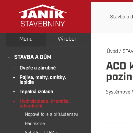
Stavba a 
Menu
Výrobci
Úvod
/
STA
STAVBA A DŮM
ACO k
Dveře a zárubně
pozin
Pojiva, malty, omítky,
lepidla
Systémové ř
Tepelná izolace
Hydroizolace, drenáže,
odvodnění
Nopové folie a příslušenství
Geotextilie