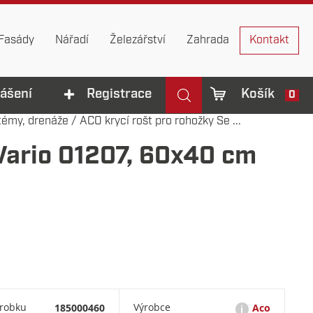
Fasády
Nářadí
Železářství
Zahrada
Kontakt
lášení
Registrace
Košík
0
témy, drenáže
/
ACO krycí rošt pro rohožky Se ...
 Vario 01207, 60x40 cm
ýrobku
185000460
Výrobce
Aco
i