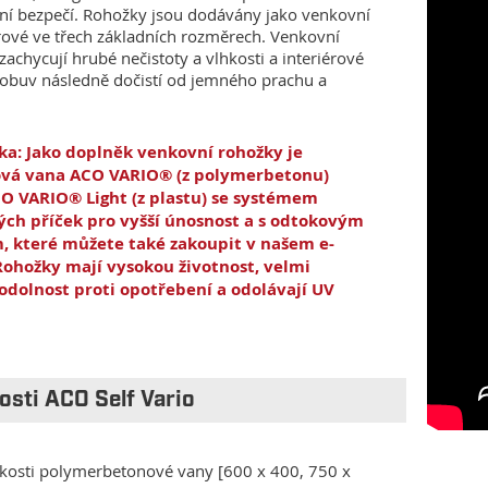
í bezpečí. Rohožky jsou dodávány jako venkovní
érové ve třech základních rozměrech. Venkovní
zachycují hrubé nečistoty a vlhkosti a interiérové
obuv následně dočistí od jemného prachu a
a: Jako doplněk venkovní rohožky je
vá vana ACO VARIO® (z polymerbetonu)
O VARIO® Light (z plastu) se systémem
ých příček pro vyšší únosnost a s odtokovým
, které můžete také zakoupit v našem e-
Rohožky mají vysokou životnost, velmi
odolnost proti opotřebení a odolávají UV
osti ACO Self Vario
likosti polymerbetonové vany [600 x 400, 750 x