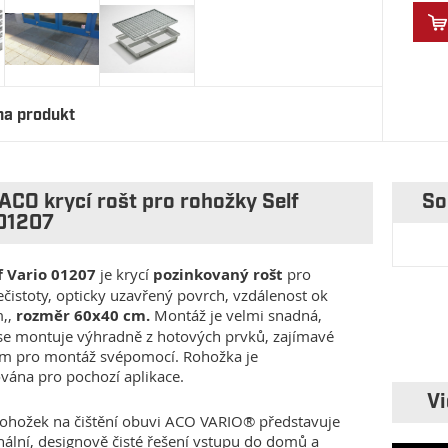
na produkt
ACO krycí rošt pro rohožky Self
So
 01207
f Vario 01207
je krycí
pozinkovaný rošt
pro
ečistoty, opticky uzavřený povrch, vzdálenost ok
,,
rozměr 60x40 cm.
Montáž je velmi snadná,
se montuje výhradně z hotových prvků, zajímavé
m pro montáž svépomocí. Rohožka je
vána pro pochozí aplikace.
Vi
ohožek na čištění obuvi ACO VARIO® představuje
nální, designově čisté řešení vstupu do domů a