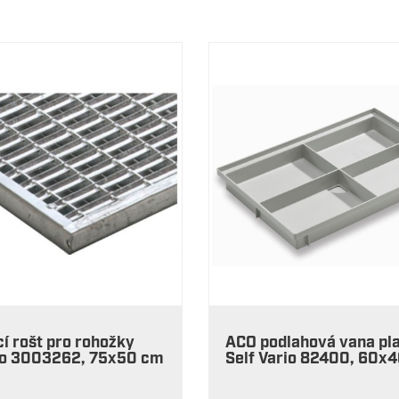
í rošt pro rohožky
ACO podlahová vana pl
rio 3003262, 75x50 cm
Self Vario 82400, 60x