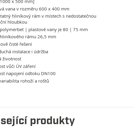
 1000 x 500 mm]
ová vana v rozměru 600 x 400 mm
atný hliníkový rám v místech s nedostatečnou
ační hloubkou
polymerbet | plastové vany je 80 | 75 mm
 hliníkového rámu 26,5 mm
ově čisté řešení
uchá instalace i údržba
 životnost
st vůči ÚV záření
st napojení odtoku DN100
variabilita rohoží a roštů
sející produkty