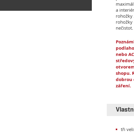
maximáln
a interi
rohožky 
rohožky 
nečistot.
Poznámk
podlaho
nebo AC
středov
otvorem
shopu. 
dobrou 
záření.
Vlastn
tři ve