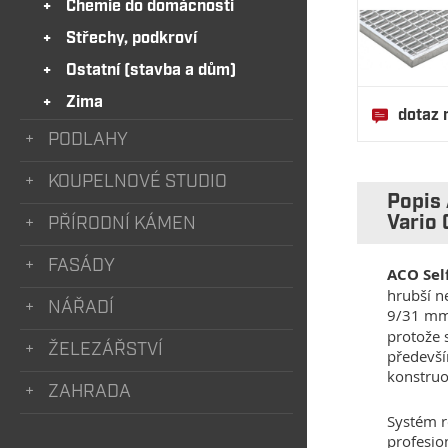
Chemie do domácnosti
Střechy, podkroví
Ostatní (stavba a dům)
Zima
dotaz 
PODLAHY
KOUPELNOVÉ STUDIO
Popis 
Vario
PŘÍRODNÍ KÁMEN
FASÁDY
ACO Sel
hrubší n
NÁŘADÍ
9/31 mm
protože 
ŽELEZÁŘSTVÍ
předevší
konstruo
ZAHRADA
Systém r
profesio