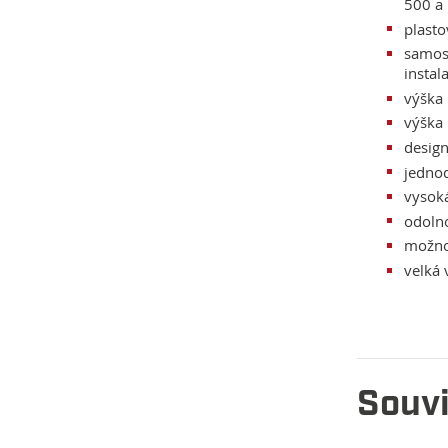
500 a
plast
samost
instal
výška 
výška
design
jednod
vysoká
odolno
možno
velká 
Souvi