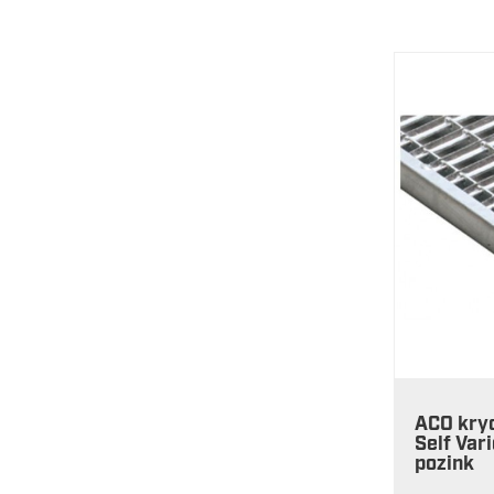
ACO kryc
Self Va
pozink