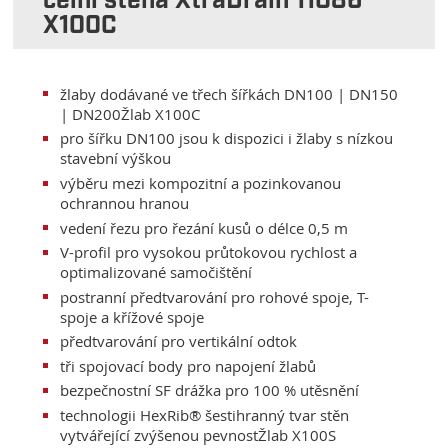
čelní stěna XtraDrain 11086
X100C
žlaby dodávané ve třech šířkách DN100 | DN150
| DN200Žlab X100C
pro šířku DN100 jsou k dispozici i žlaby s nízkou
stavební výškou
výběru mezi kompozitní a pozinkovanou
ochrannou hranou
vedení řezu pro řezání kusů o délce 0,5 m
V-profil pro vysokou průtokovou rychlost a
optimalizované samočištění
postranní předtvarování pro rohové spoje, T-
spoje a křížové spoje
předtvarování pro vertikální odtok
tři spojovací body pro napojení žlabů
bezpečnostní SF drážka pro 100 % utěsnění
technologii HexRib® šestihranný tvar stěn
vytvářející zvýšenou pevnostŽlab X100S