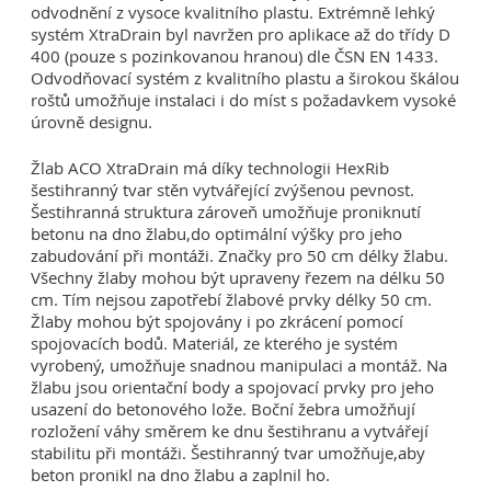
odvodnění z vysoce kvalitního plastu. Extrémně lehký
systém XtraDrain byl navržen pro aplikace až do třídy D
400 (pouze s pozinkovanou hranou) dle ČSN EN 1433.
Odvodňovací systém z kvalitního plastu a širokou škálou
roštů umožňuje instalaci i do míst s požadavkem vysoké
úrovně designu.
Žlab ACO XtraDrain má díky technologii HexRib
šestihranný tvar stěn vytvářející zvýšenou pevnost.
Šestihranná struktura zároveň umožňuje proniknutí
betonu na dno žlabu,do optimální výšky pro jeho
zabudování při montáži. Značky pro 50 cm délky žlabu.
Všechny žlaby mohou být upraveny řezem na délku 50
cm. Tím nejsou zapotřebí žlabové prvky délky 50 cm.
Žlaby mohou být spojovány i po zkrácení pomocí
spojovacích bodů. Materiál, ze kterého je systém
vyrobený, umožňuje snadnou manipulaci a montáž. Na
žlabu jsou orientační body a spojovací prvky pro jeho
usazení do betonového lože. Boční žebra umožňují
rozložení váhy směrem ke dnu šestihranu a vytvářejí
stabilitu při montáži. Šestihranný tvar umožňuje,aby
beton pronikl na dno žlabu a zaplnil ho.