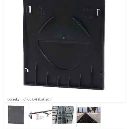
obrázky mohou být ilustrační