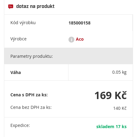
dotaz na produkt
Kód výrobku
185000158
Výrobce
Aco
i
Parametry produktu:
V českém prostředí je nejznámější skupina ACO, globální lídr v
oblasti odvodňovacích technologií a hospodaření s vodou.
Výroba odvodňovacích žlabů, vpustí, odlučovačů tuků a
Váha
0.05 kg
ropných látek či sklepních světlíků. V České republice má silné
zázemí, zejména výrobní a vývojový závod ACO Přibyslav a
pobočku ACO Tábor. ACO Stavební prvky spol. s r.o. Pávov 141,
586 01 Jihlava aco@aco.cz
169 Kč
Cena s DPH za ks:
Cena bez DPH za ks:
140 Kč
Expedice:
skladem 17 ks