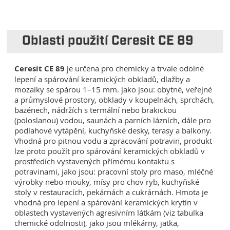
Oblasti použití Ceresit CE 89
Ceresit CE 89
je určena pro chemicky a trvale odolné
lepení a spárování keramických obkladů, dlažby a
mozaiky se spárou 1–15 mm. jako jsou: obytné, veřejné
a průmyslové prostory, obklady v koupelnách, sprchách,
bazénech, nádržích s termální nebo brakickou
(poloslanou) vodou, saunách a parních lázních, dále pro
podlahové vytápění, kuchyňské desky, terasy a balkony.
Vhodná pro pitnou vodu a zpracování potravin, produkt
lze proto použít pro spárování keramických obkladů v
prostředích vystavených přímému kontaktu s
potravinami, jako jsou: pracovní stoly pro maso, mléčné
výrobky nebo mouky, mísy pro chov ryb, kuchyňské
stoly v restauracích, pekárnách a cukrárnách. Hmota je
vhodná pro lepení a spárování keramických krytin v
oblastech vystavených agresivním látkám (viz tabulka
chemické odolnosti), jako jsou mlékárny, jatka,