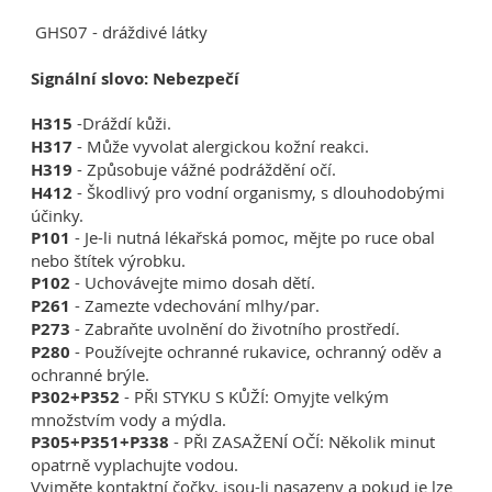
GHS07 - dráždivé látky
Signální slovo: Nebezpečí
H315
-Dráždí kůži.
H317
- Může vyvolat alergickou kožní reakci.
H319
- Způsobuje vážné podráždění očí.
H412
- Škodlivý pro vodní organismy, s dlouhodobými
účinky.
P101
- Je-li nutná lékařská pomoc, mějte po ruce obal
nebo štítek výrobku.
P102
- Uchovávejte mimo dosah dětí.
P261
- Zamezte vdechování mlhy/par.
P273
- Zabraňte uvolnění do životního prostředí.
P280
- Používejte ochranné rukavice, ochranný oděv a
ochranné brýle.
P302+P352
- PŘI STYKU S KŮŽÍ: Omyjte velkým
množstvím vody a mýdla.
P305+P351+P338
- PŘI ZASAŽENÍ OČÍ: Několik minut
opatrně vyplachujte vodou.
Vyjměte kontaktní čočky, jsou-li nasazeny a pokud je lze