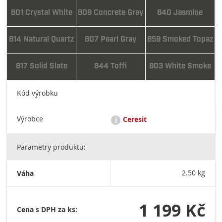
801 Crystal White
809 Concrete Gray
840 Jasmine
814 Natural Quartz
807 Pearl Gray
859 Smoked Topaz
817 Solid Slate
844 Toffi
803 White Smoke
Kód výrobku
Výrobce
Ceresit
i
Parametry produktu:
Ceresit je renomovaná značka stavební chemie, která nabízí
širokou škálu produktů pro lepení, hydroizolaci, zateplení a
povrchové úpravy. Patří pod koncern Henkel a je známá pro
Váha
2.50 kg
svou kvalitu a inovativní řešení ve stavebnictví. HENKEL ČR,
spol. s r.o. Adhesive Technologies Building, Boudníkova
2514/5, 180 00 Praha 8, Czech Republic, tel.: +420 220 101 101
1 199 Kč
Cena s DPH za ks: