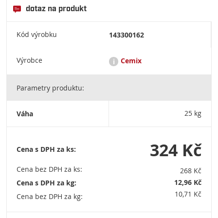
dotaz na produkt
Kód výrobku
143300162
Výrobce
Cemix
i
Parametry produktu:
Cemix je společnost rakouské nadnárodní skupiny
Lasselsberger - jednoho z předních evropských výrobců
suchých omítkových a maltových směsí, disperzních produktů,
Váha
25 kg
keramických materiálů a surovin. LB Cemix, s.r.o. Sídlo
společnosti: Tovární 36, 373 12 Borovany / Tel.: + 420 387 925
275 / info@cemix.cz (není určeno pro objednávky) / IČO:
27994961
324 Kč
Cena s DPH za ks:
Cena bez DPH za ks:
268 Kč
12,96 Kč
Cena s DPH za kg:
10,71 Kč
Cena bez DPH za kg: