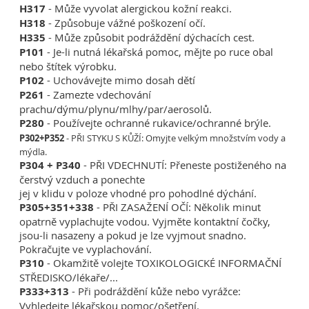
H317
- Může vyvolat alergickou kožní reakci.
H318
- Způsobuje vážné poškození očí.
H335
- Může způsobit podráždění dýchacích cest.
P101
- Je-li nutná lékařská pomoc, mějte po ruce obal
nebo štítek výrobku.
P102
- Uchovávejte mimo dosah dětí
P261
- Zamezte vdechování
prachu/dýmu/plynu/mlhy/par/aerosolů.
P280
- Používejte ochranné rukavice/ochranné brýle.
P302+P352
- PŘI STYKU S KŮŽÍ: Omyjte velkým množstvím vody a
mýdla.
P304 + P340
- PŘI VDECHNUTÍ: Přeneste postiženého na
čerstvý vzduch a ponechte
jej v klidu v poloze vhodné pro pohodlné dýchání.
P305+351+338
- PŘI ZASAŽENÍ OČÍ: Několik minut
opatrně vyplachujte vodou. Vyjměte kontaktní čočky,
jsou-li nasazeny a pokud je lze vyjmout snadno.
Pokračujte ve vyplachování.
P310
- Okamžitě volejte TOXIKOLOGICKÉ INFORMAČNÍ
STŘEDISKO/lékaře/...
P333+313
- Při podráždění kůže nebo vyrážce:
Vyhledejte lékařskou pomoc/ošetření.