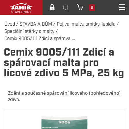
0
Úvod
/
STAVBA A DŮM
/
Pojiva, malty, omítky, lepidla
/
Speciální stěrky a malty
/
Cemix 9005/111 Zdicí a spárova ...
Cemix 9005/111 Zdicí a
spárovací malta pro
lícové zdivo 5 MPa, 25 kg
Zdění a současné spárování lícového (pohledového)
zdiva.