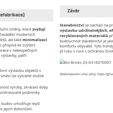
Závěr
refabrikace)
Stavebnictví
se nachází na pr
luční změny, které
zvyšují
výstavbu udržitelnějších, e
 Zavádění moderních
recyklovaných materiálů
př
ektů, ale také
minimalizaci
budoucnost stavebnictví je jas
c přispívá ke zvýšení
komfortu obyvatel. Tyto trendy
í práce v nebezpečných
jít ruku v ruce s ochranou živ
výstavby, patří:
ivní výstavbu objektů s
Biokompozitní cihla zdroj: https://gh
měsí lze vytvářet složité
esnost výroby, zkrácení doby
 kontrolované podmínky
í budov umožňuje lepší
o jejich dokončení.