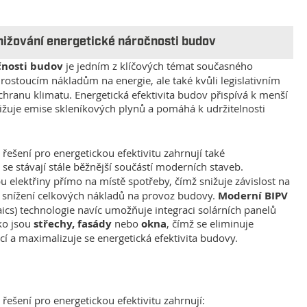
snižování energetické náročnosti budov
čnosti budov
je jedním z klíčových témat současného
i rostoucím nákladům na energie, ale také kvůli legislativním
anu klimatu. Energetická efektivita budov přispívá k menší
snižuje emise skleníkových plynů a pomáhá k udržitelnosti
 řešení pro energetickou efektivitu zahrnují také
é se stávají stále běžnější součástí moderních staveb.
elektřiny přímo na místě spotřeby, čímž snižuje závislost na
ke snížení celkových nákladů na provoz budovy.
Moderní BIPV
aics) technologie navíc umožňuje integraci solárních panelů
ko jsou
střechy, fasády
nebo
okna
, čímž se eliminuje
í a maximalizuje se energetická efektivita budovy.
řešení pro energetickou efektivitu zahrnují: