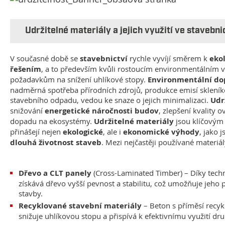
Udržitelné materiály a jejich využití ve stavebni
V současné době se
stavebnictví
rychle vyvíjí směrem k
ekol
řešením
, a to především kvůli rostoucím environmentálním v
požadavkům na snížení uhlíkové stopy.
Environmentální do
nadměrná spotřeba přírodních zdrojů, produkce emisí skleník
stavebního odpadu, vedou ke snaze o jejich minimalizaci.
Udr
snižování
energetické náročnosti budov
, zlepšení kvality 
dopadu na ekosystémy.
Udržitelné materiály
jsou klíčovým
přinášejí nejen
ekologické
, ale i
ekonomické výhody
, jako 
dlouhá životnost staveb
. Mezi nejčastěji používané materiál
Dřevo a CLT panely
(Cross-Laminated Timber) – Díky tec
získává dřevo vyšší pevnost a stabilitu, což umožňuje jeho p
stavby.
Recyklované stavební materiály
– Beton s příměsí recyk
snižuje uhlíkovou stopu a přispívá k efektivnímu využití d