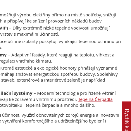
možňují výrobu elektřiny přímo na místě spotřeby, snižují
ech a přispívají ke snížení provozních nákladů budov.
VIP)
– Díky extrémně nízké tepelné vodivosti umožňují
 vrstev s maximální účinností.
oce účinné izolanty poskytují vynikající tepelnou ochranu při
u.
émy
– Adaptivní fasády, které reagují na teplotu, vlhkost a
 regulaci vnitřního klimatu.
Kromě estetické a ekologické hodnoty přinášejí významné
pomáhají snižovat energetickou spotřebu budovy. Spolehlivý
 staveb, exteriérové a interiérové zeleně je například
ilační systémy
– Moderní technologie pro řízené větrání
spívají ke zdravému vnitřnímu prostředí.
Tepelná Čerpadla
otovoltaiku i tepelná čerpadla a mnoho dalšího.
Rychlý kontakt
účinnost, využití obnovitelných zdrojů energie a inovativní
 k vytváření komfortnějšího a udržitelnějšího bydlení i