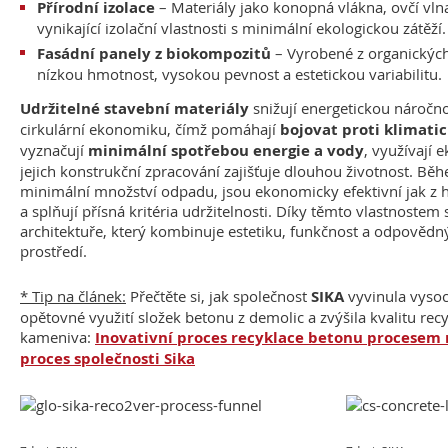
Přírodní izolace
– Materiály jako konopná vlákna, ovčí vlna
vynikající izolační vlastnosti s minimální ekologickou zátěží.
Fasádní panely z biokompozitů
– Vyrobené z organických
nízkou hmotnost, vysokou pevnost a estetickou variabilitu.
Udržitelné stavební materiály
snižují energetickou náročn
cirkulární ekonomiku, čímž pomáhají
bojovat proti klima
vyznačují
minimální spotřebou energie a vody
, využívají 
jejich konstrukční zpracování zajišťuje dlouhou životnost. Bě
minimální množství odpadu, jsou ekonomicky efektivní jak z h
a splňují přísná kritéria udržitelnosti. Díky těmto vlastnostem
architektuře, který kombinuje estetiku, funkčnost a odpovědn
prostředí.
* Tip na článek:
Přečtěte si, jak společnost
SIKA
vyvinula vysoc
opětovné využití složek betonu z demolic a zvýšila kvalitu re
kameniva:
Inovativní proces recyklace betonu procesem
proces společnosti Sika