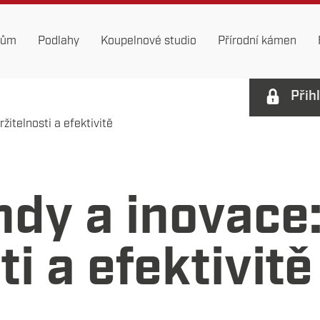
dům
Podlahy
Koupelnové studio
Přírodní kámen
Přih
itelnosti a efektivitě
ndy a inovace
ti a efektivitě