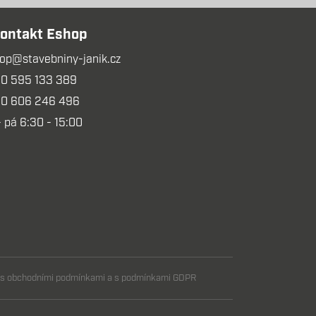
ontakt Eshop
op@stavebniny-janik.cz
0 595 133 389
0 606 246 496
- pá 6:30 - 15:00
m s obchodními podmínkami a s podmínkami GDPR