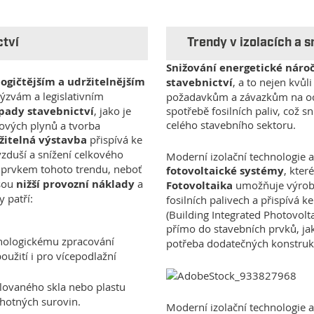
ctví
Trendy v izolacích a 
Snižování energetické náro
ogičtějším a udržitelnějším
stavebnictví
, a to nejen kvůl
ýzvám a legislativním
požadavkům a závazkům na ochr
pady stavebnictví
, jako je
spotřebě fosilních paliv, což 
celého stavebního sektoru.
ových plynů a tvorba
žitelná výstavba
přispívá ke
ovzduší a snížení celkového
Moderní izolační technologie a
 prvkem tohoto trendu, neboť
fotovoltaické systémy
, kter
jsou
nižší provozní náklady
a
Fotovoltaika
umožňuje výrobu 
y patří:
fosilních palivech a přispívá 
(Building Integrated Photovolt
přímo do stavebních prvků, ja
hnologickému zpracování
potřeba dodatečných konstrukc
oužití i pro vícepodlažní
lovaného skla nebo plastu
ruhotných surovin.
Moderní izolační technologie a 