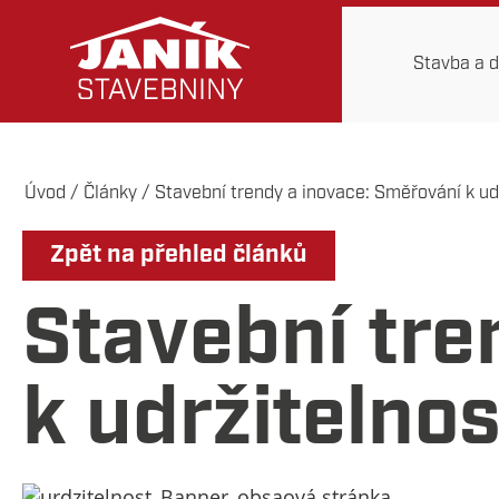
Stavba a 
Úvod
/
Články
/
Stavební trendy a inovace: Směřování k udrž
Zpět na přehled článků
Stavební tre
k udržitelnos