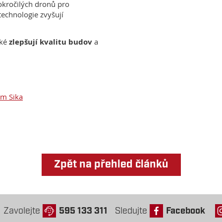
kročilých dronů pro
technologie zvyšují
aké
zlepšují kvalitu budov
a
em Sika
Zpět na přehled článků
Zavolejte
595 133 311
Sledujte
Facebook