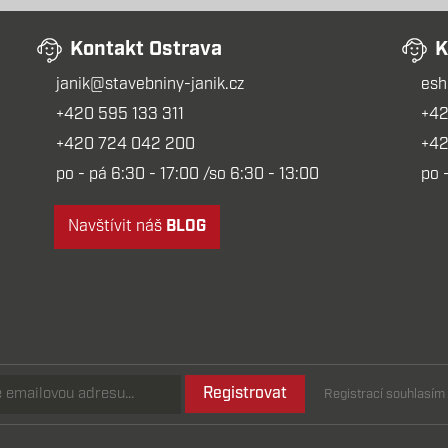
Kontakt Ostrava
K
janik@stavebniny-janik.cz
esh
+420 595 133 311
+42
+420 724 042 200
+42
po - pá 6:30 - 17:00 /so 6:30 - 13:00
po 
Navštívit náš
BLOG
Registrovat
Registrací souhlasí