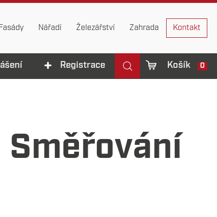
Fasády
Nářadí
Železářství
Zahrada
Kontakt
lášení
Registrace
Košík
0
: Směřování