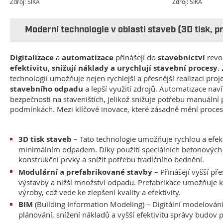
Zdroj: SIKA
Zdroj: SIKA
Moderní technologie v oblasti staveb (3D tisk, p
Digitalizace
a
automatizace
přinášejí do
stavebnictví
revo
efektivitu, snižují náklady a urychlují stavební procesy
.
technologií umožňuje nejen rychlejší a přesnější realizaci proj
stavebního odpadu
a lepší využití zdrojů. Automatizace naví
bezpečnosti na staveništích, jelikož snižuje potřebu manuáln
podmínkách. Mezi klíčové inovace, které zásadně mění proces 
3D tisk staveb
– Tato technologie umožňuje rychlou a efekt
minimálním odpadem. Díky použití speciálních betonových s
konstrukční prvky a snížit potřebu tradičního bednění.
Modulární a prefabrikované stavby
– Přinášejí vyšší př
výstavby a nižší množství odpadu. Prefabrikace umožňuje
výroby, což vede ke zlepšení kvality a efektivity.
BIM
(Building Information Modeling) – Digitální modelován
plánování, snížení nákladů a vyšší efektivitu správy budov p