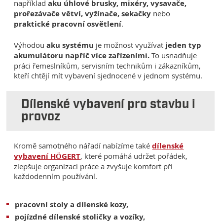
například
aku úhlové brusky, mixéry, vysavače,
prořezávače větví, vyžínače, sekačky
nebo
praktické pracovní osvětlení
.
Výhodou
aku
systému
je možnost využívat
jeden typ
akumulátoru napříč více zařízeními.
To usnadňuje
práci řemeslníkům, servisním technikům i zákazníkům,
kteří chtějí mít vybavení sjednocené v jednom systému.
Dílenské vybavení pro stavbu i
provoz
Kromě samotného nářadí nabízíme také
dílenské
vybavení HÖGERT
, které pomáhá udržet pořádek,
zlepšuje organizaci práce a zvyšuje komfort při
každodenním používání.
pracovní stoly a dílenské kozy,
pojízdné dílenské stoličky a vozíky,