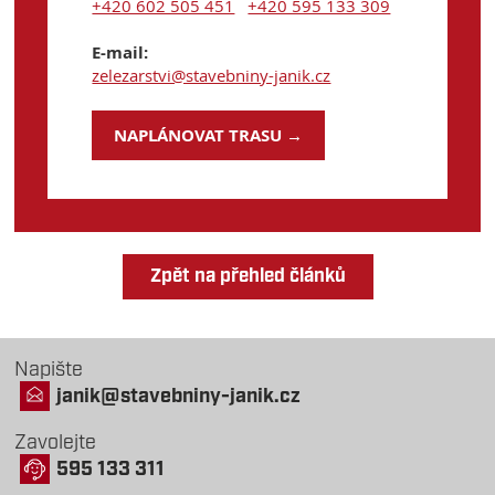
+420 602 505 451
+420 595 133 309
E-mail:
zelezarstvi@stavebniny-janik.cz
NAPLÁNOVAT TRASU →
Zpět na přehled článků
Napište
janik@stavebniny-janik.cz
Zavolejte
595 133 311