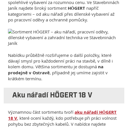
spolehlivé vybavení za rozumnou cenu. Ve Stavebninách
Janík najdete široký sortiment
HÖGERT
napříč
kategoriemi – od aku nářadí přes dílenské vybavení až
po pracovní oděvy a ochranné pomůcky.
Nabídku průběžně rozšiřujeme o další položky, které
dávají smysl pro každodenní práci na stavbě, v dílně i
kolem domu. Většina sortimentu je dostupná
na
prodejně v Ostravě
, případně jej umíme zajistit v
krátkém termínu.
Aku nářadí HÖGERT 18 V
Významnou část sortimentu tvoří
aku nářadí HÖGERT
18 V
, které ocení každý, kdo potřebuje při práci volnost
pohybu bez zbytečných kabelů. V nabídce najdete