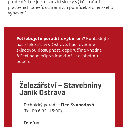
prodejně, kde je k dispozici široký výběr nářadí,
pracovních oděvů, ochranných pomůcek a dílenského
vybavení.
Potřebujete poradit s výběrem?
Kontaktujte
naše železářství v Ostravě. Rádi ověříme
skladovou dostupnost, doporučíme vhodné
řešení nebo připravíme zboží k osobnímu
odběru.
Železářství – Stavebniny
Janík Ostrava
Technický poradce
Elen Svobodová
(Po–Pá 6:30–15:00)
Telefon: