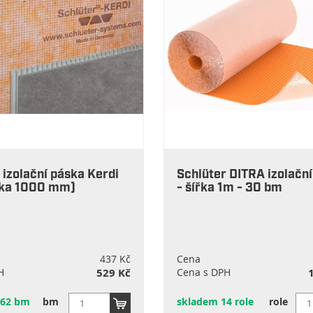
 izolační páska Kerdi
Schlüter DITRA izolační
řka 1000 mm)
- šířka 1m - 30 bm
437 Kč
Cena
H
529 Kč
Cena s DPH
162 bm
bm
skladem 14 role
role