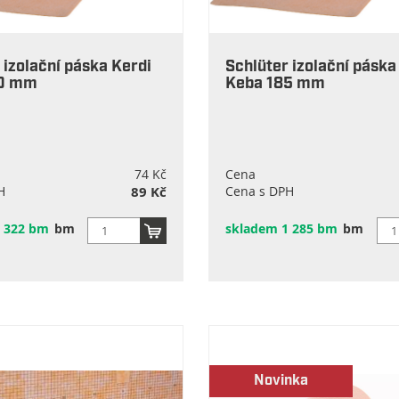
 izolační páska Kerdi
Schlüter izolační páska
50 mm
Keba 185 mm
74 Kč
Cena
H
89 Kč
Cena s DPH
 322 bm
bm
skladem 1 285 bm
bm
Novinka