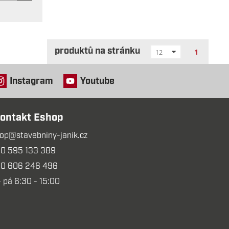
produktů na stránku
1
12
Instagram
Youtube
ontakt Eshop
op@stavebniny-janik.cz
0 595 133 389
0 606 246 496
- pá 6:30 - 15:00