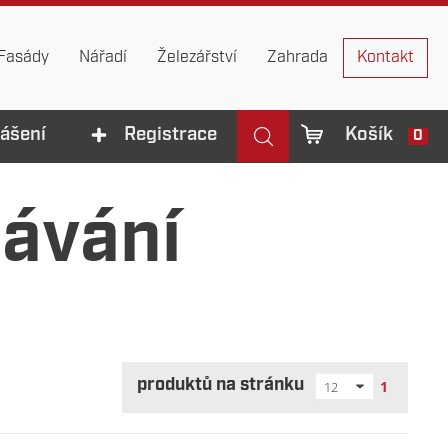
Fasády
Nářadí
Železářství
Zahrada
Kontakt
lášení
Registrace
Košík
0
dávání
produktů na stránku
1
12