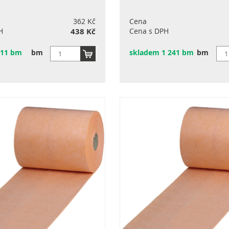
362 Kč
Cena
H
438 Kč
Cena s DPH
311 bm
bm
skladem 1 241 bm
bm