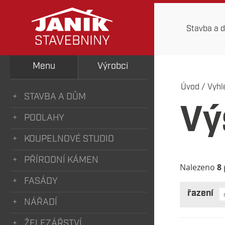
Stavba a 
Menu
Výrobci
Úvod
/
Vyhl
STAVBA A DŮM
Vý
PODLAHY
KOUPELNOVÉ STUDIO
PŘÍRODNÍ KÁMEN
Nalezeno
8
FASÁDY
řazení
NÁŘADÍ
ŽELEZÁŘSTVÍ