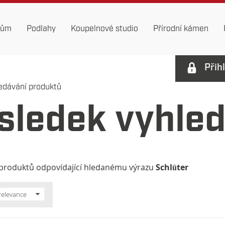
dům
Podlahy
Koupelnové studio
Přírodní kámen
Přih
edávání produktů
sledek vyhle
produktů odpovídající hledanému výrazu
Schlüter
relevance