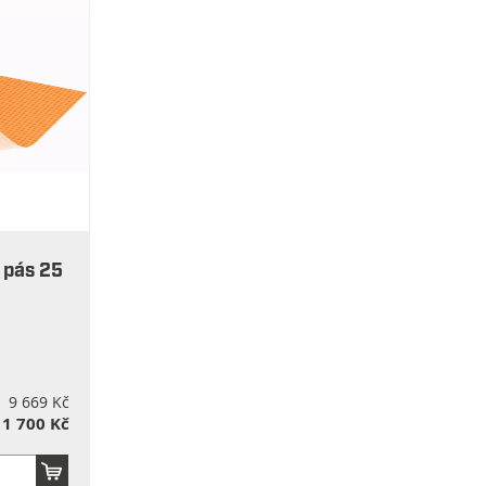
 pás 25
9 669 Kč
11 700 Kč